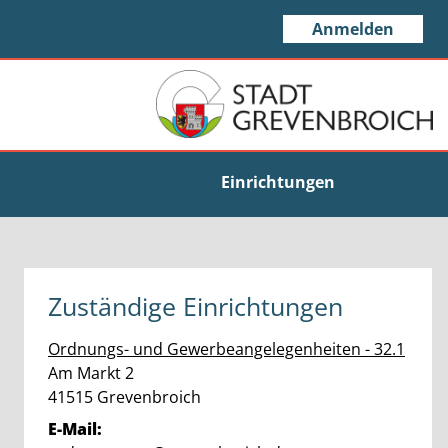
Anmelden
Einrichtungen
Zuständige Einrichtungen
Ordnungs- und Gewerbeangelegenheiten - 32.1
Straße:
Hausnummer:
Am Markt
2
PLZ:
Ort:
41515
Grevenbroich
E-Mail: