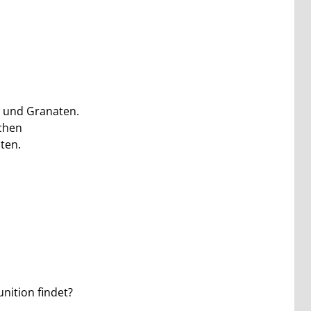
 und Granaten.
chen
ten.
ition findet?