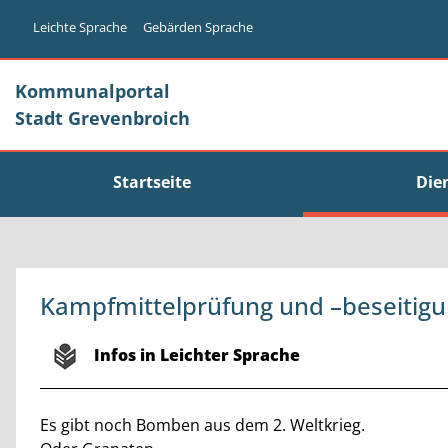
Zum Header
Zum Hauptinhalt
Zum Footer
Zum Hauptinhalt springen
Leichte Sprache
Gebärden Sprache
Kommunalportal
Stadt Grevenbroich
Startseite
Die
Kampfmittelprüfung und –beseitigun
Kurzbeschreibung
Infos in Leichter Sprache
Beschreibung
Es gibt noch Bomben aus dem 2. Weltkrieg.