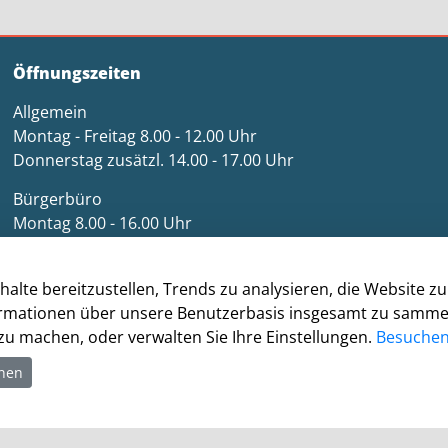
Öffnungszeiten
Allgemein
Montag - Freitag 8.00 - 12.00 Uhr
Donnerstag zusätzl. 14.00 - 17.00 Uhr
Bürgerbüro
Montag 8.00 - 16.00 Uhr
Dienstag 8.00 - 16.00 Uhr
Mittwoch 7.00 - 12.30 Uhr
halte bereitzustellen, Trends zu analysieren, die Website 
Donnerstag 9.00 - 18.00 Uhr
rmationen über unsere Benutzerbasis insgesamt zu sammeln.
Freitag 8.00 - 12.30 Uhr
u machen, oder verwalten Sie Ihre Einstellungen.
Besuchen 
Ein Besuch des Bürgerbüros ist generell nur mit
hnen
Terminvereinbarung möglich. Termine können unter
termine.grevenbroich.de
gebucht werden. Für
Dokumentabholungen ist keine Terminvereinbarung