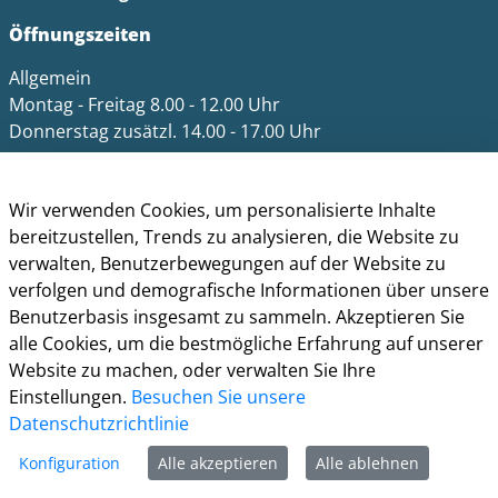
Öffnungszeiten
Allgemein
Montag - Freitag 8.00 - 12.00 Uhr
Donnerstag zusätzl. 14.00 - 17.00 Uhr
Bürgerbüro
Montag 8.00 - 16.00 Uhr
Wir verwenden Cookies, um personalisierte Inhalte
Dienstag 8.00 - 16.00 Uhr
bereitzustellen, Trends zu analysieren, die Website zu
Mittwoch 7.00 - 12.30 Uhr
verwalten, Benutzerbewegungen auf der Website zu
Donnerstag 9.00 - 18.00 Uhr
verfolgen und demografische Informationen über unsere
Freitag 8.00 - 12.30 Uhr
Benutzerbasis insgesamt zu sammeln. Akzeptieren Sie
alle Cookies, um die bestmögliche Erfahrung auf unserer
Ein Besuch des Bürgerbüros ist generell nur mit
Website zu machen, oder verwalten Sie Ihre
Terminvereinbarung möglich. Termine können unter
Einstellungen.
Besuchen Sie unsere
termine.grevenbroich.de
gebucht werden. Für
Datenschutzrichtlinie
Dokumentabholungen ist keine Terminvereinbarung
notwendig.
Konfiguration
Alle akzeptieren
Alle ablehnen