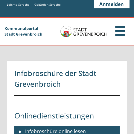
Zum Header
Zum Hauptinhalt
Zum Footer
Anmelden
Zum Hauptinhalt springen
Leichte Sprache
Gebärden Sprache
Kommunalportal
Stadt Grevenbroich
Infobroschüre der Stadt
Grevenbroich
Onlinedienstleistungen
Infobroschüre online lesen