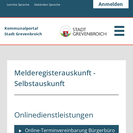
Zum Header
Zum Hauptinhalt
Zum Footer
Anmelden
Zum Hauptinhalt springen
Leichte Sprache
Gebärden Sprache
Kommunalportal
Stadt Grevenbroich
Melderegisterauskunft -
Selbstauskunft
Onlinedienstleistungen
Online-Terminvereinbarung Bürgerbüro