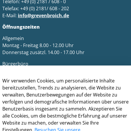
Telefon: +49 (0) 2181 / 608 - 0
Telefax: +49 (0) 2181/ 608 - 202
E-Mail:
info@grevenbroich.de
Öffnungszeiten
Allgemein
Montag - Freitag 8.00 - 12.00 Uhr
Donnerstag zusätzl. 14.00 - 17.00 Uhr
Bürgerbüro
Montag 8.00 - 16.00 Uhr
Dienstag 8.00 - 16.00 Uhr
Wir verwenden Cookies, um personalisierte Inhalte
Mittwoch 7.00 - 12.30 Uhr
bereitzustellen, Trends zu analysieren, die Website zu
Donnerstag 9.00 - 18.00 Uhr
verwalten, Benutzerbewegungen auf der Website zu
Freitag 8.00 - 12.30 Uhr
verfolgen und demografische Informationen über unsere
Benutzerbasis insgesamt zu sammeln. Akzeptieren Sie
Ein Besuch des Bürgerbüros ist generell nur mit
alle Cookies, um die bestmögliche Erfahrung auf unserer
Terminvereinbarung möglich. Termine können unter
Website zu machen, oder verwalten Sie Ihre
termine.grevenbroich.de
gebucht werden. Für
Einstellungen.
Besuchen Sie unsere