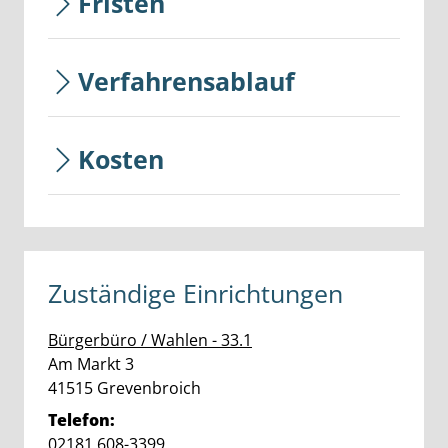
Fristen
Verfahrensablauf
Kosten
Zuständige Einrichtungen
Bürgerbüro / Wahlen - 33.1
Straße:
Hausnummer:
Am Markt
3
PLZ:
Ort:
41515
Grevenbroich
Telefon:
02181 608-3399