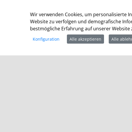
Am Markt 1
41515 Grevenbroich
Wir verwenden Cookies, um personalisierte In
Website zu verfolgen und demografische Info
Telefon: +49 (0) 2181 / 608 - 0
bestmögliche Erfahrung auf unserer Website z
Telefax: +49 (0) 2181/ 608 - 202
E-Mail:
info@grevenbroich.de
Konfiguration
Alle akzeptieren
Alle able