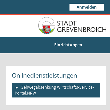
Anmelden
Einrichtungen
Onlinedienstleistungen
Gehwegabsenkung Wirtschafts-Service-
Portal.NRW