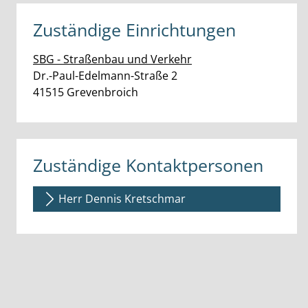
Zuständige Einrichtungen
SBG - Straßenbau und Verkehr
Straße:
Hausnummer:
Dr.-Paul-Edelmann-Straße
2
PLZ:
Ort:
41515
Grevenbroich
Zuständige Kontaktpersonen
Herr Dennis Kretschmar