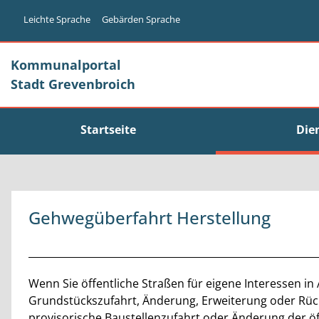
Zum Header
Zum Hauptinhalt
Zum Footer
Zum Hauptinhalt springen
Leichte Sprache
Gebärden Sprache
Kommunalportal
Stadt Grevenbroich
Startseite
Die
Gehwegüberfahrt Herstellung
Beschreibung
Wenn Sie öffentliche Straßen für eigene Interessen i
Grundstückszufahrt, Änderung, Erweiterung oder Rü
provisorische Baustellenzufahrt oder Änderung der öff