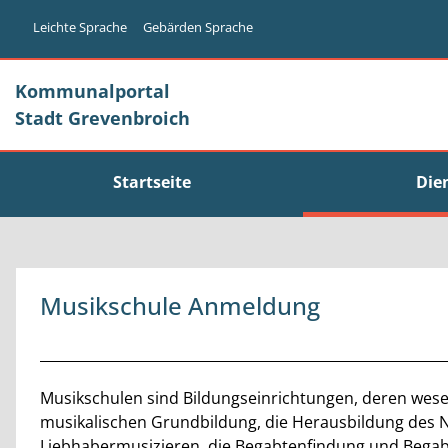
Zum Header
Zum Hauptinhalt
Zum Footer
Zum Hauptinhalt springen
Leichte Sprache
Gebärden Sprache
Kommunalportal
Stadt Grevenbroich
Startseite
Die
Musikschule Anmeldung
Beschreibung
Musikschulen sind Bildungseinrichtungen, deren wese
musikalischen Grundbildung, die Herausbildung des 
Liebhabermusizieren, die Begabtenfindung und Begab