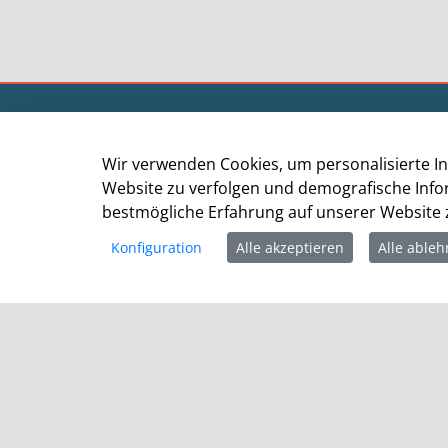
Kommunalportal der Stadt Grevenbroich
Stadtverwaltung Grevenbroich
Wir verwenden Cookies, um personalisierte In
Der Bürgermeister
Website zu verfolgen und demografische Info
Altes Rathaus
bestmögliche Erfahrung auf unserer Website z
Am Markt 1
Konfiguration
Alle akzeptieren
Alle able
41515 Grevenbroich
Telefon: +49 (0) 2181 / 608 - 0
Telefax: +49 (0) 2181/ 608 - 202
E-Mail:
info@grevenbroich.de