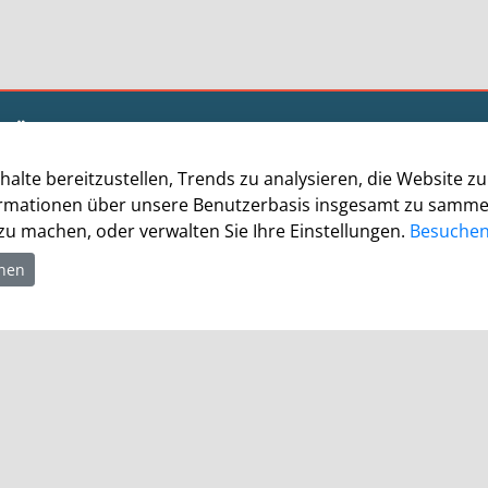
Öffnungszeiten
Allgemein
halte bereitzustellen, Trends zu analysieren, die Website 
Montag - Freitag 8.00 - 12.00 Uhr
rmationen über unsere Benutzerbasis insgesamt zu sammeln.
Donnerstag zusätzl. 14.00 - 17.00 Uhr
u machen, oder verwalten Sie Ihre Einstellungen.
Besuchen 
Bürgerbüro
hnen
Montag 8.00 - 16.00 Uhr
Dienstag 8.00 - 16.00 Uhr
Mittwoch 7.00 - 12.30 Uhr
Donnerstag 9.00 - 18.00 Uhr
Freitag 8.00 - 12.30 Uhr
Ein Besuch des Bürgerbüros ist generell nur mit
Terminvereinbarung möglich. Termine können unter