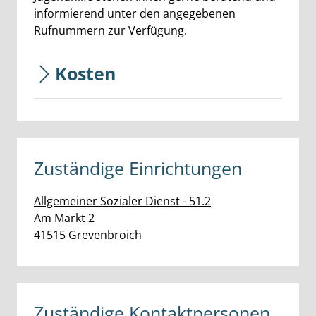
informierend unter den angegebenen
Rufnummern zur Verfügung.
Kosten
Zuständige Einrichtungen
Allgemeiner Sozialer Dienst - 51.2
Straße:
Hausnummer:
Am Markt
2
PLZ:
Ort:
41515
Grevenbroich
Zuständige Kontaktpersonen