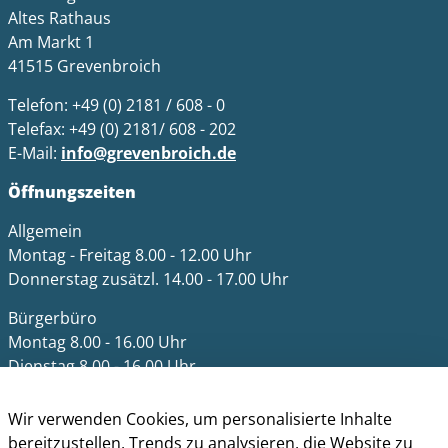
Altes Rathaus
Am Markt 1
41515 Grevenbroich
Telefon: +49 (0) 2181 / 608 - 0
Telefax: +49 (0) 2181/ 608 - 202
E-Mail:
info@grevenbroich.de
Öffnungszeiten
Allgemein
Montag - Freitag 8.00 - 12.00 Uhr
Donnerstag zusätzl. 14.00 - 17.00 Uhr
Bürgerbüro
Montag 8.00 - 16.00 Uhr
Dienstag 8.00 - 16.00 Uhr
Mittwoch 7.00 - 12.30 Uhr
Donnerstag 9.00 - 18.00 Uhr
Wir verwenden Cookies, um personalisierte Inhalte
Freitag 8.00 - 12.30 Uhr
bereitzustellen, Trends zu analysieren, die Website zu