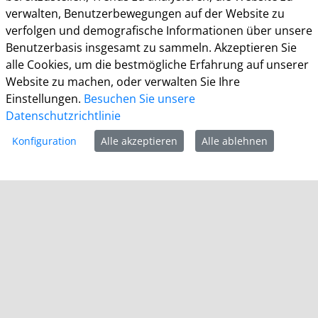
verwalten, Benutzerbewegungen auf der Website zu
Ein Besuch des Bürgerbüros ist generell nur mit
verfolgen und demografische Informationen über unsere
Terminvereinbarung möglich. Termine können unter
Benutzerbasis insgesamt zu sammeln. Akzeptieren Sie
termine.grevenbroich.de
gebucht werden. Für
alle Cookies, um die bestmögliche Erfahrung auf unserer
Dokumentabholungen ist keine Terminvereinbarung
Website zu machen, oder verwalten Sie Ihre
notwendig.
Einstellungen.
Besuchen Sie unsere
Datenschutzrichtlinie
Für einzelne Dienststellen gelten abweichende
Öffnungszeiten und ggf. erforderliche
Konfiguration
Alle akzeptieren
Alle ablehnen
Terminvereinbarungen.
Informationen
Impressum
Datenschutz
Barrierefreiheit
Cookie-Richtlinie
Kontakt
Homepage Grevenbroich