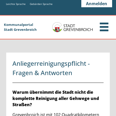
Zum Header
Zum Hauptinhalt
Zum Footer
Anmelden
Zum Hauptinhalt springen
Leichte Sprache
Gebärden Sprache
Kommunalportal
Stadt Grevenbroich
Anliegerreinigungspflicht -
Fragen & Antworten
Beschreibung
Warum übernimmt die Stadt nicht die
komplette Reinigung aller Gehwege und
Straßen?
Grevenbroich ist mit 102 Quadratkilometern