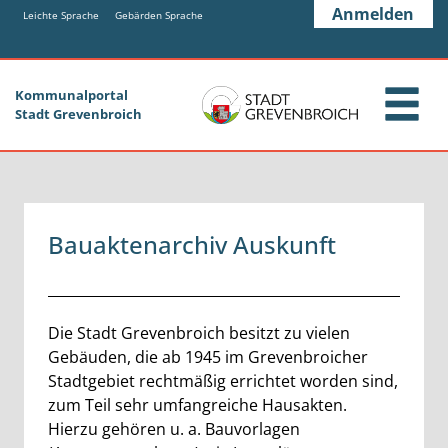
Zum Header
Zum Hauptinhalt
Zum Footer
Anmelden
Zum Hauptinhalt springen
Leichte Sprache
Gebärden Sprache
Kommunalportal
Stadt Grevenbroich
Bauaktenarchiv Auskunft
Beschreibung
Die Stadt Grevenbroich besitzt zu vielen
Gebäuden, die ab 1945 im Grevenbroicher
Stadtgebiet rechtmäßig errichtet worden sind,
zum Teil sehr umfangreiche Hausakten.
Hierzu gehören u. a. Bauvorlagen