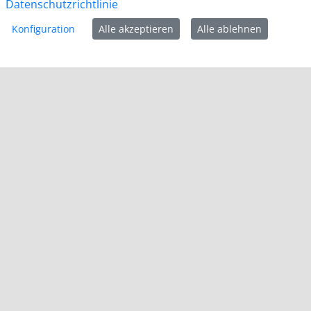
Datenschutzrichtlinie
notwendig.
Konfiguration
Alle akzeptieren
Alle ablehnen
Für einzelne Dienststellen gelten abweichende
Öffnungszeiten und ggf. erforderliche
Terminvereinbarungen.
Informationen
Impressum
Datenschutz
Barrierefreiheit
Cookie-Richtlinie
Kontakt
Homepage Grevenbroich