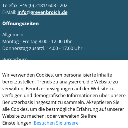
Telefax: +49 (0) 2181/ 608 - 202
E-Mail:
info@grevenbroich.de
Öffnungszeiten
Allgemein
Montag - Freitag 8.00 - 12.00 Uhr
Donnerstag zusätzl. 14.00 - 17.00 Uhr
Bürgerbüro
Montag 8.00 - 16.00 Uhr
Dienstag 8.00 - 16.00 Uhr
Wir verwenden Cookies, um personalisierte Inhalte
Mittwoch 7.00 - 12.30 Uhr
bereitzustellen, Trends zu analysieren, die Website zu
Donnerstag 9.00 - 18.00 Uhr
verwalten, Benutzerbewegungen auf der Website zu
Freitag 8.00 - 12.30 Uhr
verfolgen und demografische Informationen über unsere
Benutzerbasis insgesamt zu sammeln. Akzeptieren Sie
Ein Besuch des Bürgerbüros ist generell nur mit
alle Cookies, um die bestmögliche Erfahrung auf unserer
Terminvereinbarung möglich. Termine können unter
Website zu machen, oder verwalten Sie Ihre
termine.grevenbroich.de
gebucht werden. Für
Einstellungen.
Besuchen Sie unsere
Dokumentabholungen ist keine Terminvereinbarung