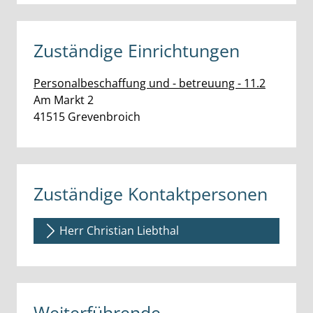
Zuständige Einrichtungen
Personalbeschaffung und - betreuung - 11.2
Straße:
Hausnummer:
Am Markt
2
PLZ:
Ort:
41515
Grevenbroich
Zuständige Kontaktpersonen
Herr Christian Liebthal
Weiterführende