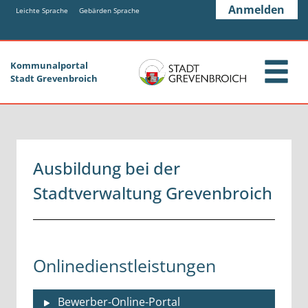
Zum Header
Zum Hauptinhalt
Zum Footer
Anmelden
Zum Hauptinhalt springen
Leichte Sprache
Gebärden Sprache
Kommunalportal
Stadt Grevenbroich
Ausbildung bei der
Stadtverwaltung Grevenbroich
Onlinedienstleistungen
Bewerber-Online-Portal