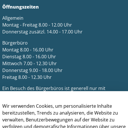
Öffnungszeiten
Allgemein
Montag - Freitag 8.00 - 12.00 Uhr
Donnerstag zusätzl. 14.00 - 17.00 Uhr
Bürgerbüro
Montag 8.00 - 16.00 Uhr
Dienstag 8.00 - 16.00 Uhr
Mittwoch 7.00 - 12.30 Uhr
Donnerstag 9.00 - 18.00 Uhr
Freitag 8.00 - 12.30 Uhr
Ein Besuch des Bürgerbüros ist generell nur mit
Terminvereinbarung möglich. Termine können unter
termine.grevenbroich.de
gebucht werden. Für
Wir verwenden Cookies, um personalisierte Inhalte
Dokumentabholungen ist keine Terminvereinbarung
bereitzustellen, Trends zu analysieren, die Website zu
notwendig.
verwalten, Benutzerbewegungen auf der Website zu
verfolgen und demografische Informationen über unsere
Für einzelne Dienststellen gelten abweichende