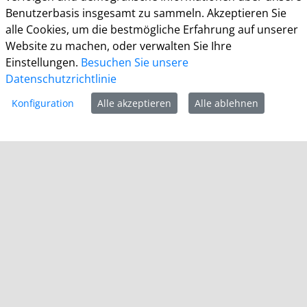
Benutzerbasis insgesamt zu sammeln. Akzeptieren Sie
Öffnungszeiten und ggf. erforderliche
alle Cookies, um die bestmögliche Erfahrung auf unserer
Terminvereinbarungen.
Website zu machen, oder verwalten Sie Ihre
Informationen
Einstellungen.
Besuchen Sie unsere
Datenschutzrichtlinie
Impressum
Konfiguration
Alle akzeptieren
Alle ablehnen
Datenschutz
Barrierefreiheit
Cookie-Richtlinie
Kontakt
Homepage Grevenbroich