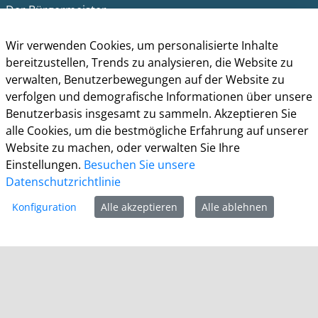
Der Bürgermeister
Altes Rathaus
Am Markt 1
Wir verwenden Cookies, um personalisierte Inhalte
41515 Grevenbroich
bereitzustellen, Trends zu analysieren, die Website zu
verwalten, Benutzerbewegungen auf der Website zu
Telefon: +49 (0) 2181 / 608 - 0
verfolgen und demografische Informationen über unsere
Telefax: +49 (0) 2181/ 608 - 202
Benutzerbasis insgesamt zu sammeln. Akzeptieren Sie
E-Mail:
info@grevenbroich.de
alle Cookies, um die bestmögliche Erfahrung auf unserer
Website zu machen, oder verwalten Sie Ihre
Öffnungszeiten
Einstellungen.
Besuchen Sie unsere
Allgemein
Datenschutzrichtlinie
Montag - Freitag 8.00 - 12.00 Uhr
Konfiguration
Alle akzeptieren
Alle ablehnen
Donnerstag zusätzl. 14.00 - 17.00 Uhr
Bürgerbüro
Montag 8.00 - 16.00 Uhr
Dienstag 8.00 - 16.00 Uhr
Mittwoch 7.00 - 12.30 Uhr
Donnerstag 9.00 - 18.00 Uhr