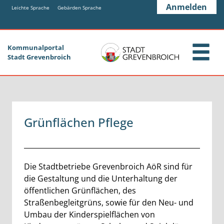
Zum Header
Zum Hauptinhalt
Zum Footer
Anmelden
Zum Hauptinhalt springen
Leichte Sprache
Gebärden Sprache
Kommunalportal
Stadt Grevenbroich
Grünflächen Pflege
Beschreibung
Die Stadtbetriebe Grevenbroich AöR sind für
die Gestaltung und die Unterhaltung der
öffentlichen Grünflächen, des
Straßenbegleitgrüns, sowie für den Neu- und
Umbau der Kinderspielflächen von