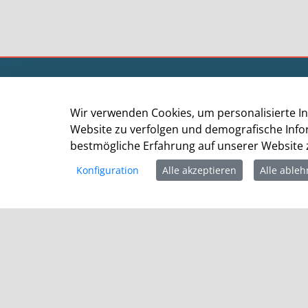
Kommunalportal der Stadt Grevenbroich
Stadtverwaltung Grevenbroich
Wir verwenden Cookies, um personalisierte In
Der Bürgermeister
Website zu verfolgen und demografische Info
Altes Rathaus
bestmögliche Erfahrung auf unserer Website z
Am Markt 1
Konfiguration
Alle akzeptieren
Alle able
41515 Grevenbroich
Telefon: +49 (0) 2181 / 608 - 0
Telefax: +49 (0) 2181/ 608 - 202
E-Mail:
info@grevenbroich.de