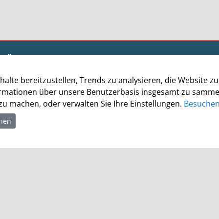
Öffnungszeiten
Allgemein
halte bereitzustellen, Trends zu analysieren, die Website 
Montag - Freitag 8.00 - 12.00 Uhr
rmationen über unsere Benutzerbasis insgesamt zu sammeln.
Donnerstag zusätzl. 14.00 - 17.00 Uhr
u machen, oder verwalten Sie Ihre Einstellungen.
Besuchen 
Bürgerbüro
hnen
Montag 8.00 - 16.00 Uhr
Dienstag 8.00 - 16.00 Uhr
Mittwoch 7.00 - 12.30 Uhr
Donnerstag 9.00 - 18.00 Uhr
Freitag 8.00 - 12.30 Uhr
Ein Besuch des Bürgerbüros ist generell nur mit
Terminvereinbarung möglich. Termine können unter