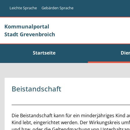
Zum Header
Zum Hauptinhalt
Zum Footer
Zum Hauptinhalt springen
Leichte Sprache
Gebärden Sprache
Kommunalportal
Stadt Grevenbroich
Startseite
Die
Beistandschaft
Beschreibung
Die Beistandschaft kann für ein minderjähriges Kind au
Kind lebt, eingerichtet werden. Der Wirkungskreis umf
und bzw. oder die Geltendmachung von Unterhaltsan