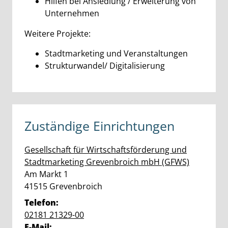
Hilfen bei Ansiedlung / Erweiterung von
Unternehmen
Weitere Projekte:
Stadtmarketing und Veranstaltungen
Strukturwandel/ Digitalisierung
Zuständige Einrichtungen
Gesellschaft für Wirtschaftsförderung und
Stadtmarketing Grevenbroich mbH (GFWS)
Straße:
Hausnummer:
Am Markt
1
PLZ:
Ort:
41515
Grevenbroich
Telefon:
02181 21329-00
E-Mail: