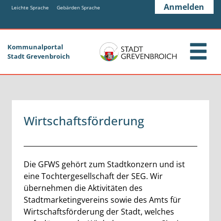
Zum Header
Zum Hauptinhalt
Zum Footer
Anmelden
Zum Hauptinhalt springen
Leichte Sprache
Gebärden Sprache
Kommunalportal
Stadt Grevenbroich
Wirtschaftsförderung
Beschreibung
Die GFWS gehört zum Stadtkonzern und ist
eine Tochtergesellschaft der SEG. Wir
übernehmen die Aktivitäten des
Stadtmarketingvereins sowie des Amts für
Wirtschaftsförderung der Stadt, welches