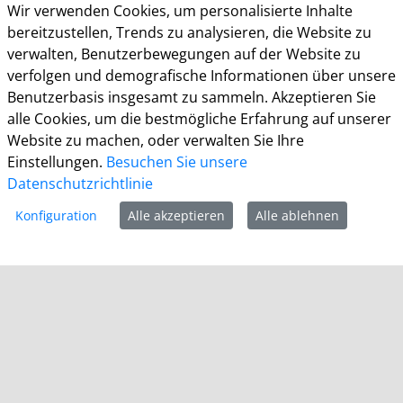
Wir verwenden Cookies, um personalisierte Inhalte
Bürgerbüro
bereitzustellen, Trends zu analysieren, die Website zu
Montag 8.00 - 16.00 Uhr
verwalten, Benutzerbewegungen auf der Website zu
Dienstag 8.00 - 16.00 Uhr
verfolgen und demografische Informationen über unsere
Mittwoch 7.00 - 12.30 Uhr
Benutzerbasis insgesamt zu sammeln. Akzeptieren Sie
Donnerstag 9.00 - 18.00 Uhr
alle Cookies, um die bestmögliche Erfahrung auf unserer
Freitag 8.00 - 12.30 Uhr
Website zu machen, oder verwalten Sie Ihre
Einstellungen.
Besuchen Sie unsere
Ein Besuch des Bürgerbüros ist generell nur mit
Datenschutzrichtlinie
Terminvereinbarung möglich. Termine können unter
termine.grevenbroich.de
gebucht werden. Für
Konfiguration
Alle akzeptieren
Alle ablehnen
Dokumentabholungen ist keine Terminvereinbarung
notwendig.
Für einzelne Dienststellen gelten abweichende
Öffnungszeiten und ggf. erforderliche
Terminvereinbarungen.
Informationen