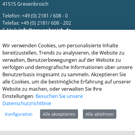
41515 Grevenbroich
Telefon: +49 (0) 2181 / 608 - 0
Telefax: +49 (0) 2181/ 608 - 202
E-Mail:
info@grevenbroich.de
Öffnungszeiten
Wir verwenden Cookies, um personalisierte Inhalte
bereitzustellen, Trends zu analysieren, die Website zu
Allgemein
verwalten, Benutzerbewegungen auf der Website zu
Montag - Freitag 8.00 - 12.00 Uhr
verfolgen und demografische Informationen über unsere
Donnerstag zusätzl. 14.00 - 17.00 Uhr
Benutzerbasis insgesamt zu sammeln. Akzeptieren Sie
Bürgerbüro
alle Cookies, um die bestmögliche Erfahrung auf unserer
Montag 8.00 - 16.00 Uhr
Website zu machen, oder verwalten Sie Ihre
Dienstag 8.00 - 16.00 Uhr
Einstellungen.
Besuchen Sie unsere
Mittwoch 7.00 - 12.30 Uhr
Datenschutzrichtlinie
Donnerstag 9.00 - 18.00 Uhr
Konfiguration
Alle akzeptieren
Alle ablehnen
Freitag 8.00 - 12.30 Uhr
Ein Besuch des Bürgerbüros ist generell nur mit
Terminvereinbarung möglich. Termine können unter