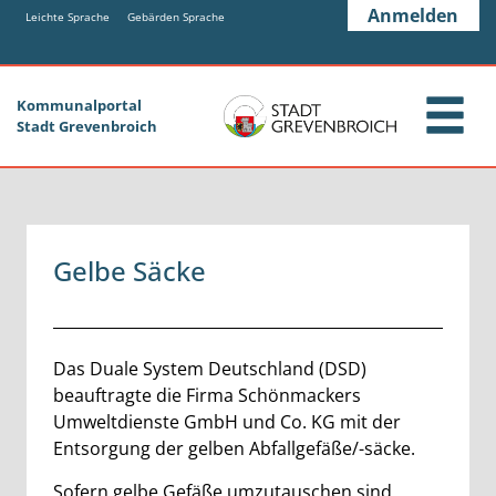
Zum Header
Zum Hauptinhalt
Zum Footer
Anmelden
Zum Hauptinhalt springen
Leichte Sprache
Gebärden Sprache
Kommunalportal
Stadt Grevenbroich
Gelbe Säcke
Beschreibung
Das Duale System Deutschland (DSD)
beauftragte die Firma Schönmackers
Umweltdienste GmbH und Co. KG mit der
Entsorgung der gelben Abfallgefäße/-säcke.
Sofern gelbe Gefäße umzutauschen sind,