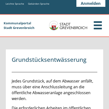
Zum Header
Zum Hauptinhalt
Zum Footer
Anmelden
Zum Hauptinhalt springen
Leichte Sprache
Gebärden Sprache
Kommunalportal
Stadt Grevenbroich
Grundstücksentwässerung
Beschreibung
Jedes Grundstück, auf dem Abwasser anfällt,
muss über eine Anschlussleitung an die
öffentliche Abwasseranlage angeschlossen
werden.
Die erforderlichen Arbeiten im öffentlichen