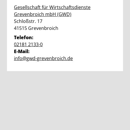
Gesellschaft für Wirtschaftsdienste
Grevenbroich mbH (GWD)
Straße:
Hausnummer:
Schloßstr.
17
PLZ:
Ort:
41515
Grevenbroich
Telefon:
02181 2133-0
E-Mail:
info@gwd-grevenbroich.de