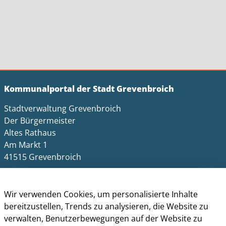
Kommunalportal der Stadt Grevenbroich
Stadtverwaltung Grevenbroich
Der Bürgermeister
Altes Rathaus
Am Markt 1
41515 Grevenbroich
Telefon: +49 (0) 2181 / 608 - 0
Telefax: +49 (0) 2181/ 608 - 202
Wir verwenden Cookies, um personalisierte Inhalte
E-Mail:
info@grevenbroich.de
bereitzustellen, Trends zu analysieren, die Website zu
verwalten, Benutzerbewegungen auf der Website zu
Öffnungszeiten