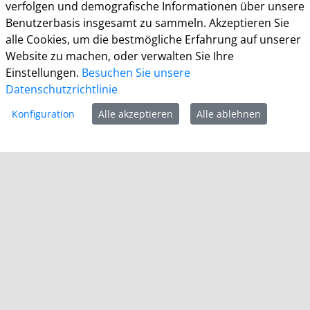
verfolgen und demografische Informationen über unsere
Allgemein
Benutzerbasis insgesamt zu sammeln. Akzeptieren Sie
Montag - Freitag 8.00 - 12.00 Uhr
alle Cookies, um die bestmögliche Erfahrung auf unserer
Donnerstag zusätzl. 14.00 - 17.00 Uhr
Website zu machen, oder verwalten Sie Ihre
Einstellungen.
Besuchen Sie unsere
Bürgerbüro
Datenschutzrichtlinie
Montag 8.00 - 16.00 Uhr
Dienstag 8.00 - 16.00 Uhr
Konfiguration
Alle akzeptieren
Alle ablehnen
Mittwoch 7.00 - 12.30 Uhr
Donnerstag 9.00 - 18.00 Uhr
Freitag 8.00 - 12.30 Uhr
Ein Besuch des Bürgerbüros ist generell nur mit
Terminvereinbarung möglich. Termine können unter
termine.grevenbroich.de
gebucht werden. Für
Dokumentabholungen ist keine Terminvereinbarung
notwendig.
Für einzelne Dienststellen gelten abweichende
Öffnungszeiten und ggf. erforderliche