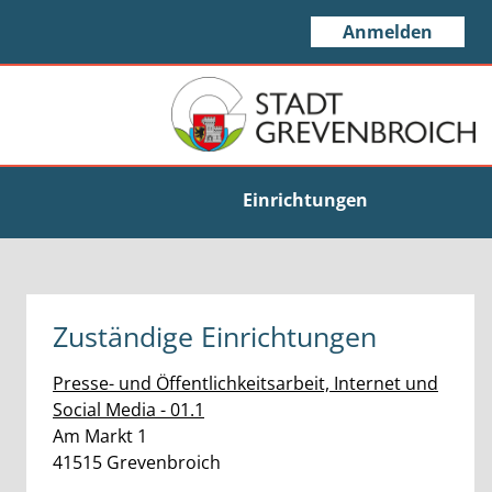
Anmelden
Einrichtungen
Zuständige Einrichtungen
Presse- und Öffentlichkeitsarbeit, Internet und
Social Media - 01.1
Straße:
Hausnummer:
Am Markt
1
PLZ:
Ort:
41515
Grevenbroich