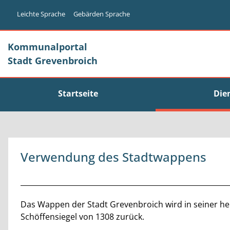
Zum Header
Zum Hauptinhalt
Zum Footer
Zum Hauptinhalt springen
Leichte Sprache
Gebärden Sprache
Kommunalportal
Stadt Grevenbroich
Startseite
Die
Verwendung des Stadtwappens
Beschreibung
Das Wappen der Stadt Grevenbroich wird in seiner heu
Schöffensiegel von 1308 zurück.