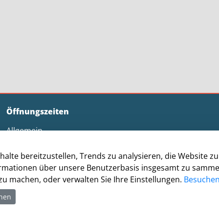
Öffnungszeiten
Allgemein
Montag - Freitag 8.00 - 12.00 Uhr
Donnerstag zusätzl. 14.00 - 17.00 Uhr
halte bereitzustellen, Trends zu analysieren, die Website 
rmationen über unsere Benutzerbasis insgesamt zu sammeln.
Bürgerbüro
u machen, oder verwalten Sie Ihre Einstellungen.
Besuchen 
Montag 8.00 - 16.00 Uhr
Dienstag 8.00 - 16.00 Uhr
hnen
Mittwoch 7.00 - 12.30 Uhr