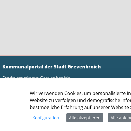
Kommunalportal der Stadt Grevenbroich
Stadtverwaltung Grevenbroich
Der Bürgermeister
Altes Rathaus
Wir verwenden Cookies, um personalisierte In
Am Markt 1
Website zu verfolgen und demografische Info
41515 Grevenbroich
bestmögliche Erfahrung auf unserer Website z
Telefon: +49 (0) 2181 / 608 - 0
Konfiguration
Alle akzeptieren
Alle able
Telefax: +49 (0) 2181/ 608 - 202