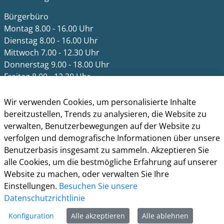
Bürgerbüro
Montag 8.00 - 16.00 Uhr
Dienstag 8.00 - 16.00 Uhr
Mittwoch 7.00 - 12.30 Uhr
Donnerstag 9.00 - 18.00 Uhr
Freitag 8.00 - 12.30 Uhr
Ein Besuch des Bürgerbüros ist generell nur mit
Wir verwenden Cookies, um personalisierte Inhalte
Terminvereinbarung möglich. Termine können unter
bereitzustellen, Trends zu analysieren, die Website zu
termine.grevenbroich.de
gebucht werden. Für
verwalten, Benutzerbewegungen auf der Website zu
Dokumentabholungen ist keine Terminvereinbarung
verfolgen und demografische Informationen über unsere
notwendig.
Benutzerbasis insgesamt zu sammeln. Akzeptieren Sie
alle Cookies, um die bestmögliche Erfahrung auf unserer
Für einzelne Dienststellen gelten abweichende
Website zu machen, oder verwalten Sie Ihre
Öffnungszeiten und ggf. erforderliche
Einstellungen.
Besuchen Sie unsere
Terminvereinbarungen.
Datenschutzrichtlinie
Informationen
Konfiguration
Alle akzeptieren
Alle ablehnen