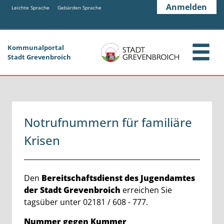
Zum Header
Zum Hauptinhalt
Zum Footer
Anmelden
Zum Hauptinhalt springen
Leichte Sprache
Gebärden Sprache
Kommunalportal
Stadt Grevenbroich
Notrufnummern für familiäre
Krisen
Beschreibung
Den
Bereitschaftsdienst des Jugendamtes
der Stadt Grevenbroich
erreichen Sie
tagsüber unter 02181 / 608 - 777.
Nummer gegen Kummer