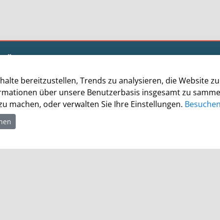
Öffnungszeiten
Allgemein
halte bereitzustellen, Trends zu analysieren, die Website 
Montag - Freitag 8.00 - 12.00 Uhr
rmationen über unsere Benutzerbasis insgesamt zu sammeln.
Donnerstag zusätzl. 14.00 - 17.00 Uhr
u machen, oder verwalten Sie Ihre Einstellungen.
Besuchen 
Bürgerbüro
hnen
Montag 8.00 - 16.00 Uhr
Dienstag 8.00 - 16.00 Uhr
Mittwoch 7.00 - 12.30 Uhr
Donnerstag 9.00 - 18.00 Uhr
Freitag 8.00 - 12.30 Uhr
Ein Besuch des Bürgerbüros ist generell nur mit
Terminvereinbarung möglich. Termine können unter