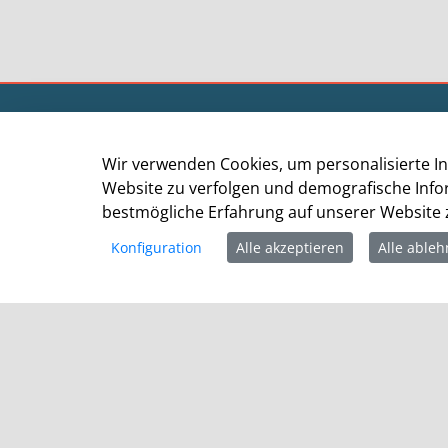
Kommunalportal der Stadt Grevenbroich
Stadtverwaltung Grevenbroich
Wir verwenden Cookies, um personalisierte In
Der Bürgermeister
Website zu verfolgen und demografische Info
Altes Rathaus
bestmögliche Erfahrung auf unserer Website z
Am Markt 1
Konfiguration
Alle akzeptieren
Alle able
41515 Grevenbroich
Telefon: +49 (0) 2181 / 608 - 0
Telefax: +49 (0) 2181/ 608 - 202
E-Mail:
info@grevenbroich.de