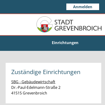
Anmelden
Einrichtungen
Zuständige Einrichtungen
SBG - Gebäudewirtschaft
Straße:
Hausnummer:
Dr.-Paul-Edelmann-Straße
2
PLZ:
Ort:
41515
Grevenbroich