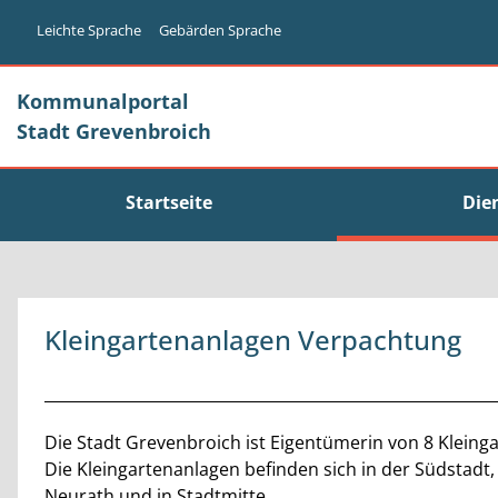
Zum Header
Zum Hauptinhalt
Zum Footer
Zum Hauptinhalt springen
Leichte Sprache
Gebärden Sprache
Kommunalportal
Stadt Grevenbroich
Startseite
Die
Kleingartenanlagen Verpachtung
Beschreibung
Die Stadt Grevenbroich ist Eigentümerin von 8 Kleing
Die Kleingartenanlagen befinden sich in der Südstadt,
Neurath und in Stadtmitte.