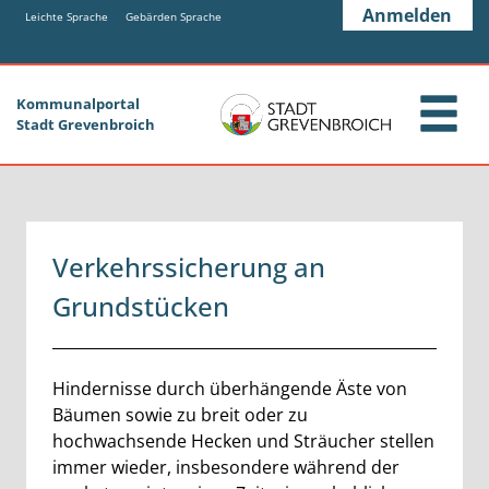
Zum Header
Zum Hauptinhalt
Zum Footer
Anmelden
Zum Hauptinhalt springen
Leichte Sprache
Gebärden Sprache
Kommunalportal
Stadt Grevenbroich
Verkehrssicherung an
Grundstücken
Beschreibung
Hindernisse durch überhängende Äste von
Bäumen sowie zu breit oder zu
hochwachsende Hecken und Sträucher stellen
immer wieder, insbesondere während der