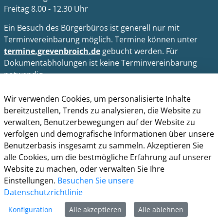
Freitag 8.00 - 12.30 Uhr
Ein Besuch des Bürgerbüros ist generell nur mit
Terminvereinbarung möglich. Termine können unter
termine.grevenbroich.de
gebucht werden. Für
Dokumentabholungen ist keine Terminvereinbarung
notwendig.
Für einzelne Dienststellen gelten abweichende
Wir verwenden Cookies, um personalisierte Inhalte
Öffnungszeiten und ggf. erforderliche
bereitzustellen, Trends zu analysieren, die Website zu
Terminvereinbarungen.
verwalten, Benutzerbewegungen auf der Website zu
verfolgen und demografische Informationen über unsere
Informationen
Benutzerbasis insgesamt zu sammeln. Akzeptieren Sie
alle Cookies, um die bestmögliche Erfahrung auf unserer
Impressum
Website zu machen, oder verwalten Sie Ihre
Datenschutz
Einstellungen.
Besuchen Sie unsere
Barrierefreiheit
Datenschutzrichtlinie
Cookie-Richtlinie
Konfiguration
Alle akzeptieren
Alle ablehnen
Kontakt