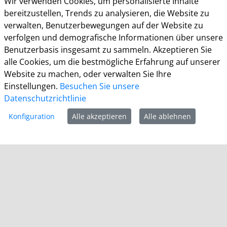
Wir verwenden Cookies, um personalisierte Inhalte
bereitzustellen, Trends zu analysieren, die Website zu
Bürgerbüro
verwalten, Benutzerbewegungen auf der Website zu
Montag 8.00 - 16.00 Uhr
verfolgen und demografische Informationen über unsere
Dienstag 8.00 - 16.00 Uhr
Benutzerbasis insgesamt zu sammeln. Akzeptieren Sie
Mittwoch 7.00 - 12.30 Uhr
alle Cookies, um die bestmögliche Erfahrung auf unserer
Donnerstag 9.00 - 18.00 Uhr
Website zu machen, oder verwalten Sie Ihre
Freitag 8.00 - 12.30 Uhr
Einstellungen.
Besuchen Sie unsere
Ein Besuch des Bürgerbüros ist generell nur mit
Datenschutzrichtlinie
Terminvereinbarung möglich. Termine können unter
Konfiguration
Alle akzeptieren
Alle ablehnen
termine.grevenbroich.de
gebucht werden. Für
Dokumentabholungen ist keine Terminvereinbarung
notwendig.
Für einzelne Dienststellen gelten abweichende
Öffnungszeiten und ggf. erforderliche
Terminvereinbarungen.
Informationen