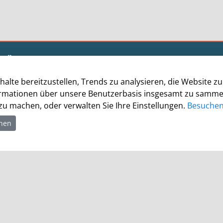
Öffnungszeiten
Allgemein
halte bereitzustellen, Trends zu analysieren, die Website 
Montag - Freitag 8.00 - 12.00 Uhr
rmationen über unsere Benutzerbasis insgesamt zu sammeln.
Donnerstag zusätzl. 14.00 - 17.00 Uhr
u machen, oder verwalten Sie Ihre Einstellungen.
Besuchen 
Bürgerbüro
hnen
Montag 8.00 - 16.00 Uhr
Dienstag 8.00 - 16.00 Uhr
Mittwoch 7.00 - 12.30 Uhr
Donnerstag 9.00 - 18.00 Uhr
Freitag 8.00 - 12.30 Uhr
Ein Besuch des Bürgerbüros ist generell nur mit
Terminvereinbarung möglich. Termine können unter