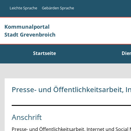
Zum Header
Zum Hauptinhalt
Zum Footer
Zum Hauptinhalt springen
Leichte Sprache
Gebärden Sprache
Kommunalportal
Stadt Grevenbroich
Startseite
Die
Presse- und Öffentlichkeitsarbeit, I
Anschrift
Presse- und Öffentlichkeitsarbeit, Internet und Social 