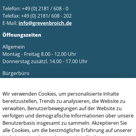
Telefon: +49 (0) 2181 / 608 - 0
Telefax: +49 (0) 2181/ 608 - 202
E-Mail:
info@grevenbroich.de
Öffnungszeiten
Allgemein
Montag - Freitag 8.00 - 12.00 Uhr
Donnerstag zusätzl. 14.00 - 17.00 Uhr
Bürgerbüro
Montag 8.00 - 16.00 Uhr
Dienstag 8.00 - 16.00 Uhr
Wir verwenden Cookies, um personalisierte Inhalte
Mittwoch 7.00 - 12.30 Uhr
bereitzustellen, Trends zu analysieren, die Website zu
Donnerstag 9.00 - 18.00 Uhr
verwalten, Benutzerbewegungen auf der Website zu
Freitag 8.00 - 12.30 Uhr
verfolgen und demografische Informationen über unsere
Ein Besuch des Bürgerbüros ist generell nur mit
Benutzerbasis insgesamt zu sammeln. Akzeptieren Sie
Terminvereinbarung möglich. Termine können unter
alle Cookies, um die bestmögliche Erfahrung auf unserer