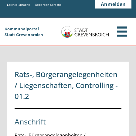
Zum Header
Zum Hauptinhalt
Zum Footer
Anmelden
Zum Hauptinhalt springen
Leichte Sprache
Gebärden Sprache
Kommunalportal
Stadt Grevenbroich
Rats-, Bürgerangelegenheiten
/ Liegenschaften, Controlling -
01.2
Anschrift
Rats-, Bürgerangelegenheiten /