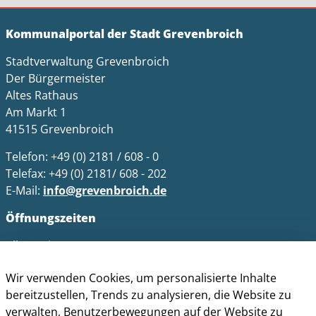
Kommunalportal der Stadt Grevenbroich
Stadtverwaltung Grevenbroich
Der Bürgermeister
Altes Rathaus
Am Markt 1
41515 Grevenbroich
Telefon: +49 (0) 2181 / 608 - 0
Telefax: +49 (0) 2181/ 608 - 202
E-Mail:
info@grevenbroich.de
Öffnungszeiten
Allgemein
Montag - Freitag 8.00 - 12.00 Uhr
Wir verwenden Cookies, um personalisierte Inhalte
Donnerstag zusätzl. 14.00 - 17.00 Uhr
bereitzustellen, Trends zu analysieren, die Website zu
Bürgerbüro
verwalten, Benutzerbewegungen auf der Website zu