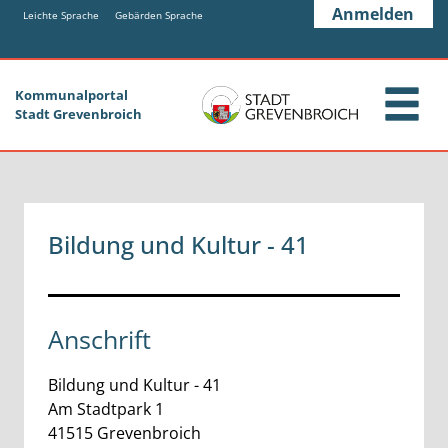
Zum Header
Zum Hauptinhalt
Zum Footer
Anmelden
Zum Hauptinhalt springen
Leichte Sprache
Gebärden Sprache
Kommunalportal
Stadt Grevenbroich
Bildung und Kultur - 41
Anschrift
Bildung und Kultur - 41
Am Stadtpark
1
41515
Grevenbroich