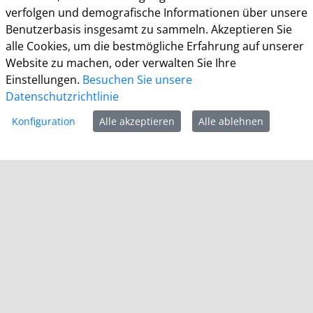
Montag 8.00 - 16.00 Uhr
verfolgen und demografische Informationen über unsere
Dienstag 8.00 - 16.00 Uhr
Benutzerbasis insgesamt zu sammeln. Akzeptieren Sie
Mittwoch 7.00 - 12.30 Uhr
alle Cookies, um die bestmögliche Erfahrung auf unserer
Donnerstag 9.00 - 18.00 Uhr
Website zu machen, oder verwalten Sie Ihre
Freitag 8.00 - 12.30 Uhr
Einstellungen.
Besuchen Sie unsere
Datenschutzrichtlinie
Ein Besuch des Bürgerbüros ist generell nur mit
Terminvereinbarung möglich. Termine können unter
Konfiguration
Alle akzeptieren
Alle ablehnen
termine.grevenbroich.de
gebucht werden. Für
Dokumentabholungen ist keine Terminvereinbarung
notwendig.
Für einzelne Dienststellen gelten abweichende
Öffnungszeiten und ggf. erforderliche
Terminvereinbarungen.
Informationen
Impressum