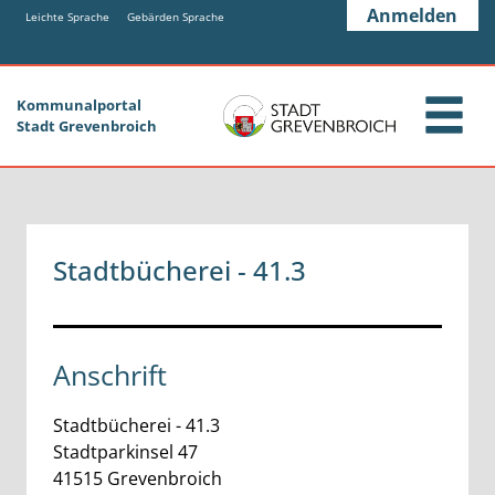
Zum Header
Zum Hauptinhalt
Zum Footer
Anmelden
Zum Hauptinhalt springen
Leichte Sprache
Gebärden Sprache
Kommunalportal
Stadt Grevenbroich
Stadtbücherei - 41.3
Anschrift
Stadtbücherei - 41.3
Stadtparkinsel
47
41515
Grevenbroich