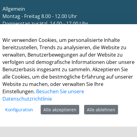
Allgemein
Montag - Freitag 8.00 - 12.00 Uhr
Donnerstag zusätzl. 14.00 - 17.00 Uhr
Bürgerbüro
Wir verwenden Cookies, um personalisierte Inhalte
Montag 8.00 - 16.00 Uhr
bereitzustellen, Trends zu analysieren, die Website zu
Dienstag 8.00 - 16.00 Uhr
verwalten, Benutzerbewegungen auf der Website zu
Mittwoch 7.00 - 12.30 Uhr
verfolgen und demografische Informationen über unsere
Donnerstag 9.00 - 18.00 Uhr
Benutzerbasis insgesamt zu sammeln. Akzeptieren Sie
Freitag 8.00 - 12.30 Uhr
alle Cookies, um die bestmögliche Erfahrung auf unserer
Website zu machen, oder verwalten Sie Ihre
Ein Besuch des Bürgerbüros ist generell nur mit
Einstellungen.
Besuchen Sie unsere
Terminvereinbarung möglich. Termine können unter
Datenschutzrichtlinie
termine.grevenbroich.de
gebucht werden. Für
Dokumentabholungen ist keine Terminvereinbarung
Konfiguration
Alle akzeptieren
Alle ablehnen
notwendig.
Für einzelne Dienststellen gelten abweichende
Öffnungszeiten und ggf. erforderliche