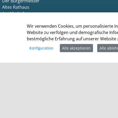
Der Bürgermeister
Altes Rathaus
Am Markt 1
41515 Grevenbroich
Wir verwenden Cookies, um personalisierte In
Telefon: +49 (0) 2181 / 608 - 0
Website zu verfolgen und demografische Info
Telefax: +49 (0) 2181/ 608 - 202
bestmögliche Erfahrung auf unserer Website z
E-Mail:
info@grevenbroich.de
Konfiguration
Alle akzeptieren
Alle able