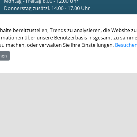
Montag - Freitag 8.00 - 12.00 Uhr
Donnerstag zusätzl. 14.00 - 17.00 Uhr
Bürgerbüro
Montag 8.00 - 16.00 Uhr
halte bereitzustellen, Trends zu analysieren, die Website 
Dienstag 8.00 - 16.00 Uhr
rmationen über unsere Benutzerbasis insgesamt zu sammeln.
Mittwoch 7.00 - 12.30 Uhr
u machen, oder verwalten Sie Ihre Einstellungen.
Besuchen 
Donnerstag 9.00 - 18.00 Uhr
hnen
Freitag 8.00 - 12.30 Uhr
Ein Besuch des Bürgerbüros ist generell nur mit
Terminvereinbarung möglich. Termine können unter
termine.grevenbroich.de
gebucht werden. Für
Dokumentabholungen ist keine Terminvereinbarung
notwendig.
Für einzelne Dienststellen gelten abweichende
Öffnungszeiten und ggf. erforderliche
Terminvereinbarungen.