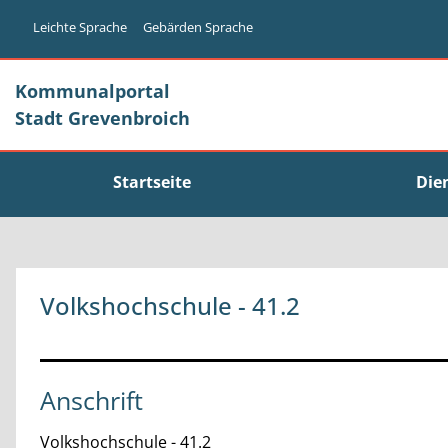
Zum Header
Zum Hauptinhalt
Zum Footer
Zum Hauptinhalt springen
Leichte Sprache
Gebärden Sprache
Kommunalportal
Stadt Grevenbroich
Startseite
Die
Volkshochschule - 41.2
Anschrift
Volkshochschule - 41.2