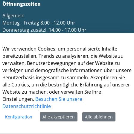
Öffnungszeiten
Allgemein
Montag - Freitag 8.00 - 12.00 Uhr
Donnerstag zusätzl. 14.00 - 17.00 Uhr
Bürgerbüro
Montag 8.00 - 16.00 Uhr
Wir verwenden Cookies, um personalisierte Inhalte
Dienstag 8.00 - 16.00 Uhr
bereitzustellen, Trends zu analysieren, die Website zu
Mittwoch 7.00 - 12.30 Uhr
verwalten, Benutzerbewegungen auf der Website zu
Donnerstag 9.00 - 18.00 Uhr
verfolgen und demografische Informationen über unsere
Freitag 8.00 - 12.30 Uhr
Benutzerbasis insgesamt zu sammeln. Akzeptieren Sie
alle Cookies, um die bestmögliche Erfahrung auf unserer
Ein Besuch des Bürgerbüros ist generell nur mit
Website zu machen, oder verwalten Sie Ihre
Terminvereinbarung möglich. Termine können unter
Einstellungen.
Besuchen Sie unsere
termine.grevenbroich.de
gebucht werden. Für
Datenschutzrichtlinie
Dokumentabholungen ist keine Terminvereinbarung
Konfiguration
Alle akzeptieren
Alle ablehnen
notwendig.
Für einzelne Dienststellen gelten abweichende