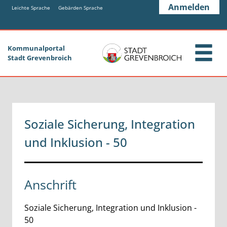
Zum Header
Zum Hauptinhalt
Zum Footer
Anmelden
Zum Hauptinhalt springen
Leichte Sprache
Gebärden Sprache
Kommunalportal
Stadt Grevenbroich
Soziale Sicherung, Integration
und Inklusion - 50
Anschrift
Soziale Sicherung, Integration und Inklusion -
50