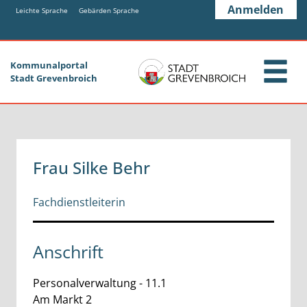
Zum Header
Zum Hauptinhalt
Zum Footer
Anmelden
Zum Hauptinhalt springen
Leichte Sprache
Gebärden Sprache
Kommunalportal
Stadt Grevenbroich
Frau Silke Behr
Fachdienstleiterin
Anschrift
Personalverwaltung - 11.1
Am Markt
2