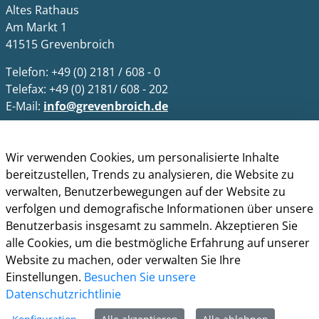
Altes Rathaus
Am Markt 1
41515 Grevenbroich
Telefon: +49 (0) 2181 / 608 - 0
Telefax: +49 (0) 2181/ 608 - 202
E-Mail:
info@grevenbroich.de
Öffnungszeiten
Wir verwenden Cookies, um personalisierte Inhalte
Allgemein
bereitzustellen, Trends zu analysieren, die Website zu
Montag - Freitag 8.00 - 12.00 Uhr
verwalten, Benutzerbewegungen auf der Website zu
Donnerstag zusätzl. 14.00 - 17.00 Uhr
verfolgen und demografische Informationen über unsere
Bürgerbüro
Benutzerbasis insgesamt zu sammeln. Akzeptieren Sie
Montag 8.00 - 16.00 Uhr
alle Cookies, um die bestmögliche Erfahrung auf unserer
Dienstag 8.00 - 16.00 Uhr
Website zu machen, oder verwalten Sie Ihre
Mittwoch 7.00 - 12.30 Uhr
Einstellungen.
Besuchen Sie unsere
Donnerstag 9.00 - 18.00 Uhr
Datenschutzrichtlinie
Freitag 8.00 - 12.30 Uhr