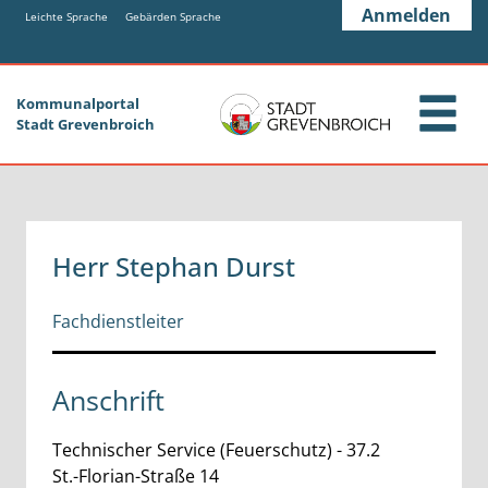
Zum Header
Zum Hauptinhalt
Zum Footer
Anmelden
Zum Hauptinhalt springen
Leichte Sprache
Gebärden Sprache
Kommunalportal
Stadt Grevenbroich
Herr Stephan Durst
Fachdienstleiter
Anschrift
Technischer Service (Feuerschutz) - 37.2
St.-Florian-Straße
14