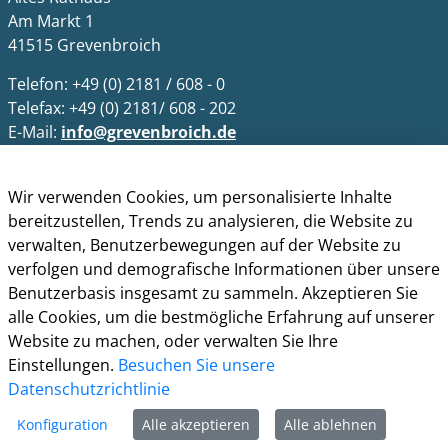
Am Markt 1
41515 Grevenbroich
Telefon: +49 (0) 2181 / 608 - 0
Telefax: +49 (0) 2181/ 608 - 202
E-Mail:
info@grevenbroich.de
Öffnungszeiten
Wir verwenden Cookies, um personalisierte Inhalte
Allgemein
bereitzustellen, Trends zu analysieren, die Website zu
Montag - Freitag 8.00 - 12.00 Uhr
verwalten, Benutzerbewegungen auf der Website zu
Donnerstag zusätzl. 14.00 - 17.00 Uhr
verfolgen und demografische Informationen über unsere
Benutzerbasis insgesamt zu sammeln. Akzeptieren Sie
Bürgerbüro
alle Cookies, um die bestmögliche Erfahrung auf unserer
Montag 8.00 - 16.00 Uhr
Website zu machen, oder verwalten Sie Ihre
Dienstag 8.00 - 16.00 Uhr
Einstellungen.
Besuchen Sie unsere
Mittwoch 7.00 - 12.30 Uhr
Datenschutzrichtlinie
Donnerstag 9.00 - 18.00 Uhr
Freitag 8.00 - 12.30 Uhr
Konfiguration
Alle akzeptieren
Alle ablehnen