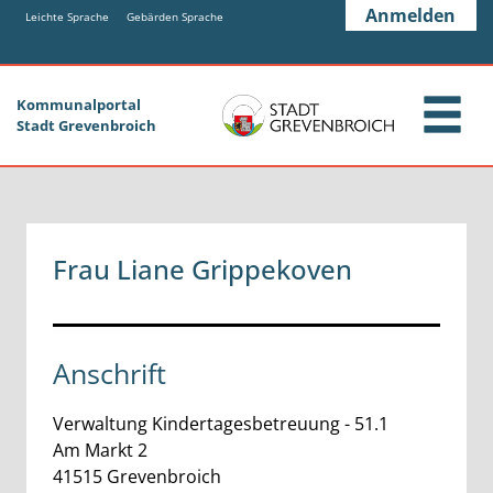
Zum Header
Zum Hauptinhalt
Zum Footer
Anmelden
Zum Hauptinhalt springen
Leichte Sprache
Gebärden Sprache
Kommunalportal
Stadt Grevenbroich
Frau Liane Grippekoven
Anschrift
Verwaltung Kindertagesbetreuung - 51.1
Am Markt
2
41515
Grevenbroich