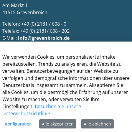
Am Markt 1
41515 Grevenbroich
Telefon: +49 (0) 2181 / 608 - 0
Telefax: +49 (0) 2181/ 608 - 202
E-Mail:
info@grevenbroich.de
Öffnungszeiten
Wir verwenden Cookies, um personalisierte Inhalte
Allgemein
bereitzustellen, Trends zu analysieren, die Website zu
Montag - Freitag 8.00 - 12.00 Uhr
verwalten, Benutzerbewegungen auf der Website zu
Donnerstag zusätzl. 14.00 - 17.00 Uhr
verfolgen und demografische Informationen über unsere
Benutzerbasis insgesamt zu sammeln. Akzeptieren Sie
Bürgerbüro
alle Cookies, um die bestmögliche Erfahrung auf unserer
Montag 8.00 - 16.00 Uhr
Website zu machen, oder verwalten Sie Ihre
Dienstag 8.00 - 16.00 Uhr
Einstellungen.
Besuchen Sie unsere
Mittwoch 7.00 - 12.30 Uhr
Datenschutzrichtlinie
Donnerstag 9.00 - 18.00 Uhr
Freitag 8.00 - 12.30 Uhr
Konfiguration
Alle akzeptieren
Alle ablehnen