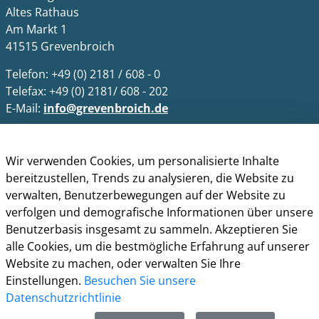
Altes Rathaus
Am Markt 1
41515 Grevenbroich
Telefon: +49 (0) 2181 / 608 - 0
Telefax: +49 (0) 2181/ 608 - 202
E-Mail:
info@grevenbroich.de
Öffnungszeiten
Wir verwenden Cookies, um personalisierte Inhalte
Allgemein
bereitzustellen, Trends zu analysieren, die Website zu
Montag - Freitag 8.00 - 12.00 Uhr
verwalten, Benutzerbewegungen auf der Website zu
Donnerstag zusätzl. 14.00 - 17.00 Uhr
verfolgen und demografische Informationen über unsere
Bürgerbüro
Benutzerbasis insgesamt zu sammeln. Akzeptieren Sie
Montag 8.00 - 16.00 Uhr
alle Cookies, um die bestmögliche Erfahrung auf unserer
Dienstag 8.00 - 16.00 Uhr
Website zu machen, oder verwalten Sie Ihre
Mittwoch 7.00 - 12.30 Uhr
Einstellungen.
Besuchen Sie unsere
Donnerstag 9.00 - 18.00 Uhr
Datenschutzrichtlinie
Freitag 8.00 - 12.30 Uhr