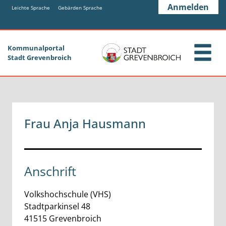
Zum Header
Zum Hauptinhalt
Zum Footer
Anmelden
Zum Hauptinhalt springen
Leichte Sprache
Gebärden Sprache
Kommunalportal
Stadt Grevenbroich
Frau Anja Hausmann
Anschrift
Volkshochschule (VHS)
Stadtparkinsel
48
41515
Grevenbroich