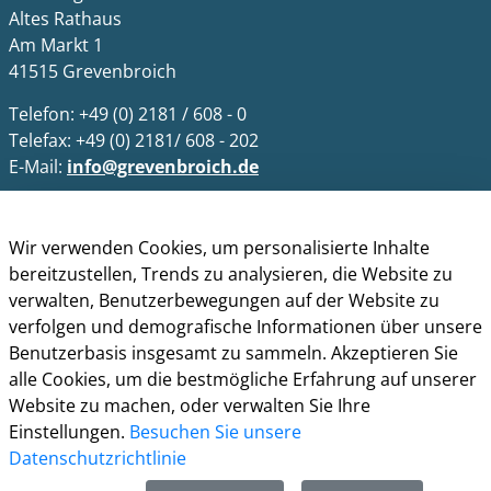
Altes Rathaus
Am Markt 1
41515 Grevenbroich
Telefon: +49 (0) 2181 / 608 - 0
Telefax: +49 (0) 2181/ 608 - 202
E-Mail:
info@grevenbroich.de
Öffnungszeiten
Wir verwenden Cookies, um personalisierte Inhalte
Allgemein
bereitzustellen, Trends zu analysieren, die Website zu
Montag - Freitag 8.00 - 12.00 Uhr
verwalten, Benutzerbewegungen auf der Website zu
Donnerstag zusätzl. 14.00 - 17.00 Uhr
verfolgen und demografische Informationen über unsere
Bürgerbüro
Benutzerbasis insgesamt zu sammeln. Akzeptieren Sie
Montag 8.00 - 16.00 Uhr
alle Cookies, um die bestmögliche Erfahrung auf unserer
Dienstag 8.00 - 16.00 Uhr
Website zu machen, oder verwalten Sie Ihre
Mittwoch 7.00 - 12.30 Uhr
Einstellungen.
Besuchen Sie unsere
Donnerstag 9.00 - 18.00 Uhr
Datenschutzrichtlinie
Freitag 8.00 - 12.30 Uhr