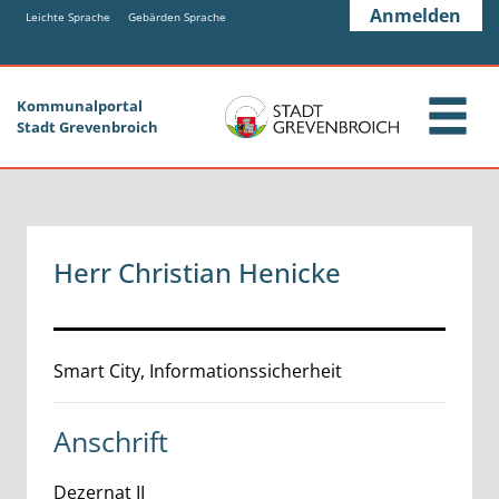
Zum Header
Zum Hauptinhalt
Zum Footer
Anmelden
Zum Hauptinhalt springen
Leichte Sprache
Gebärden Sprache
Kommunalportal
Stadt Grevenbroich
Herr Christian Henicke
Beschreibung
Smart City, Informationssicherheit
Anschrift
Dezernat II