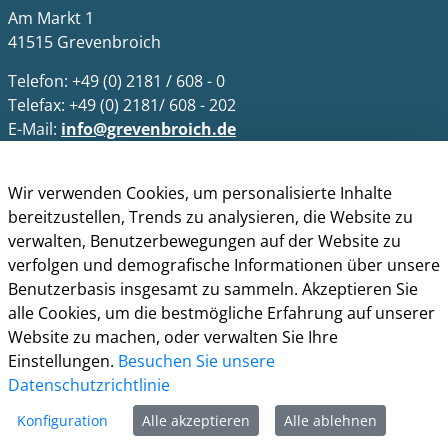
Am Markt 1
41515 Grevenbroich
Telefon: +49 (0) 2181 / 608 - 0
Telefax: +49 (0) 2181/ 608 - 202
E-Mail:
info@grevenbroich.de
Öffnungszeiten
Wir verwenden Cookies, um personalisierte Inhalte
Allgemein
bereitzustellen, Trends zu analysieren, die Website zu
Montag - Freitag 8.00 - 12.00 Uhr
verwalten, Benutzerbewegungen auf der Website zu
Donnerstag zusätzl. 14.00 - 17.00 Uhr
verfolgen und demografische Informationen über unsere
Benutzerbasis insgesamt zu sammeln. Akzeptieren Sie
Bürgerbüro
alle Cookies, um die bestmögliche Erfahrung auf unserer
Montag 8.00 - 16.00 Uhr
Website zu machen, oder verwalten Sie Ihre
Dienstag 8.00 - 16.00 Uhr
Einstellungen.
Besuchen Sie unsere
Mittwoch 7.00 - 12.30 Uhr
Datenschutzrichtlinie
Donnerstag 9.00 - 18.00 Uhr
Freitag 8.00 - 12.30 Uhr
Konfiguration
Alle akzeptieren
Alle ablehnen