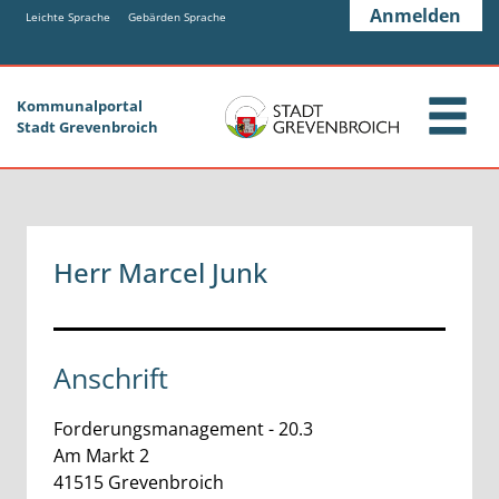
Zum Header
Zum Hauptinhalt
Zum Footer
Anmelden
Zum Hauptinhalt springen
Leichte Sprache
Gebärden Sprache
Kommunalportal
Stadt Grevenbroich
Herr Marcel Junk
Anschrift
Forderungsmanagement - 20.3
Am Markt
2
41515
Grevenbroich