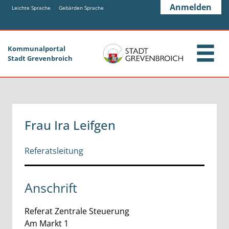
Zum Header
Zum Hauptinhalt
Zum Footer
Anmelden
Zum Hauptinhalt springen
Leichte Sprache
Gebärden Sprache
Kommunalportal
Stadt Grevenbroich
Frau Ira Leifgen
Referatsleitung
Anschrift
Referat Zentrale Steuerung
Am Markt
1