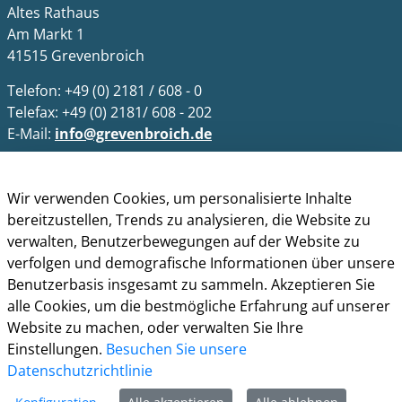
Altes Rathaus
Am Markt 1
41515 Grevenbroich
Telefon: +49 (0) 2181 / 608 - 0
Telefax: +49 (0) 2181/ 608 - 202
E-Mail:
info@grevenbroich.de
Öffnungszeiten
Wir verwenden Cookies, um personalisierte Inhalte
Allgemein
bereitzustellen, Trends zu analysieren, die Website zu
Montag - Freitag 8.00 - 12.00 Uhr
verwalten, Benutzerbewegungen auf der Website zu
Donnerstag zusätzl. 14.00 - 17.00 Uhr
verfolgen und demografische Informationen über unsere
Bürgerbüro
Benutzerbasis insgesamt zu sammeln. Akzeptieren Sie
Montag 8.00 - 16.00 Uhr
alle Cookies, um die bestmögliche Erfahrung auf unserer
Dienstag 8.00 - 16.00 Uhr
Website zu machen, oder verwalten Sie Ihre
Mittwoch 7.00 - 12.30 Uhr
Einstellungen.
Besuchen Sie unsere
Donnerstag 9.00 - 18.00 Uhr
Datenschutzrichtlinie
Freitag 8.00 - 12.30 Uhr