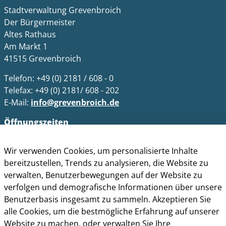
Stadtverwaltung Grevenbroich
Der Bürgermeister
Altes Rathaus
Am Markt 1
41515 Grevenbroich
Telefon: +49 (0) 2181 / 608 - 0
Telefax: +49 (0) 2181/ 608 - 202
E-Mail:
info@grevenbroich.de
Öffnungszeiten
Allgemein
Wir verwenden Cookies, um personalisierte Inhalte
Montag - Freitag 8.00 - 12.00 Uhr
bereitzustellen, Trends zu analysieren, die Website zu
Donnerstag zusätzl. 14.00 - 17.00 Uhr
verwalten, Benutzerbewegungen auf der Website zu
Bürgerbüro
verfolgen und demografische Informationen über unsere
Montag 8.00 - 16.00 Uhr
Benutzerbasis insgesamt zu sammeln. Akzeptieren Sie
Dienstag 8.00 - 16.00 Uhr
alle Cookies, um die bestmögliche Erfahrung auf unserer
Mittwoch 7.00 - 12.30 Uhr
Website zu machen, oder verwalten Sie Ihre