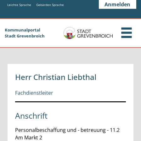
Zum Header
Zum Hauptinhalt
Zum Footer
Anmelden
Zum Hauptinhalt springen
Leichte Sprache
Gebärden Sprache
Kommunalportal
Stadt Grevenbroich
Herr Christian Liebthal
Fachdienstleiter
Anschrift
Personalbeschaffung und - betreuung - 11.2
Am Markt
2