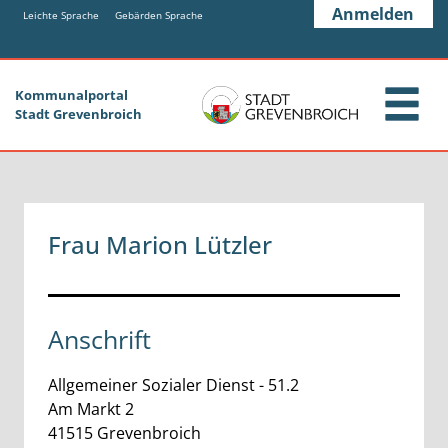
Zum Header
Zum Hauptinhalt
Zum Footer
Anmelden
Zum Hauptinhalt springen
Leichte Sprache
Gebärden Sprache
Kommunalportal
Stadt Grevenbroich
Frau Marion Lützler
Anschrift
Allgemeiner Sozialer Dienst - 51.2
Am Markt
2
41515
Grevenbroich