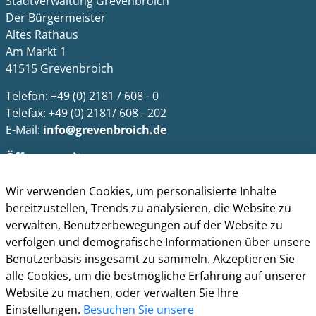
Stadtverwaltung Grevenbroich
Der Bürgermeister
Altes Rathaus
Am Markt 1
41515 Grevenbroich
Telefon: +49 (0) 2181 / 608 - 0
Telefax: +49 (0) 2181/ 608 - 202
E-Mail:
info@grevenbroich.de
Öffnungszeiten
Allgemein
Wir verwenden Cookies, um personalisierte Inhalte
Montag - Freitag 8.00 - 12.00 Uhr
bereitzustellen, Trends zu analysieren, die Website zu
Donnerstag zusätzl. 14.00 - 17.00 Uhr
verwalten, Benutzerbewegungen auf der Website zu
verfolgen und demografische Informationen über unsere
Bürgerbüro
Benutzerbasis insgesamt zu sammeln. Akzeptieren Sie
Montag 8.00 - 16.00 Uhr
alle Cookies, um die bestmögliche Erfahrung auf unserer
Dienstag 8.00 - 16.00 Uhr
Website zu machen, oder verwalten Sie Ihre
Mittwoch 7.00 - 12.30 Uhr
Einstellungen.
Besuchen Sie unsere
Donnerstag 9.00 - 18.00 Uhr