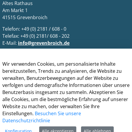
Altes Rathaus
Am Markt 1
41515 Grevenbroich
Telefon: +49 (0) 2181 / 608 - 0
Telefax: +49 (0) 2181/ 608 - 202
E-Mail:
info@grevenbroich.de
Öffnungszeiten
Wir verwenden Cookies, um personalisierte Inhalte
Allgemein
bereitzustellen, Trends zu analysieren, die Website zu
Montag - Freitag 8.00 - 12.00 Uhr
verwalten, Benutzerbewegungen auf der Website zu
Donnerstag zusätzl. 14.00 - 17.00 Uhr
verfolgen und demografische Informationen über unsere
Bürgerbüro
Benutzerbasis insgesamt zu sammeln. Akzeptieren Sie
Montag 8.00 - 16.00 Uhr
alle Cookies, um die bestmögliche Erfahrung auf unserer
Dienstag 8.00 - 16.00 Uhr
Website zu machen, oder verwalten Sie Ihre
Mittwoch 7.00 - 12.30 Uhr
Einstellungen.
Besuchen Sie unsere
Donnerstag 9.00 - 18.00 Uhr
Datenschutzrichtlinie
Freitag 8.00 - 12.30 Uhr
Konfiguration
Alle akzeptieren
Alle ablehnen