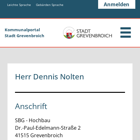
Zum Header
Zum Hauptinhalt
Zum Footer
Anmelden
Zum Hauptinhalt springen
Leichte Sprache
Gebärden Sprache
Kommunalportal
Stadt Grevenbroich
Herr Dennis Nolten
Anschrift
SBG - Hochbau
Dr.-Paul-Edelmann-Straße
2
41515
Grevenbroich