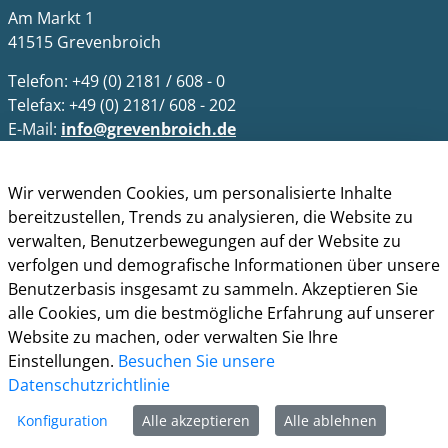
Am Markt 1
41515 Grevenbroich
Telefon: +49 (0) 2181 / 608 - 0
Telefax: +49 (0) 2181/ 608 - 202
E-Mail:
info@grevenbroich.de
Öffnungszeiten
Wir verwenden Cookies, um personalisierte Inhalte
Allgemein
bereitzustellen, Trends zu analysieren, die Website zu
Montag - Freitag 8.00 - 12.00 Uhr
verwalten, Benutzerbewegungen auf der Website zu
Donnerstag zusätzl. 14.00 - 17.00 Uhr
verfolgen und demografische Informationen über unsere
Benutzerbasis insgesamt zu sammeln. Akzeptieren Sie
Bürgerbüro
alle Cookies, um die bestmögliche Erfahrung auf unserer
Montag 8.00 - 16.00 Uhr
Website zu machen, oder verwalten Sie Ihre
Dienstag 8.00 - 16.00 Uhr
Einstellungen.
Besuchen Sie unsere
Mittwoch 7.00 - 12.30 Uhr
Datenschutzrichtlinie
Donnerstag 9.00 - 18.00 Uhr
Freitag 8.00 - 12.30 Uhr
Konfiguration
Alle akzeptieren
Alle ablehnen