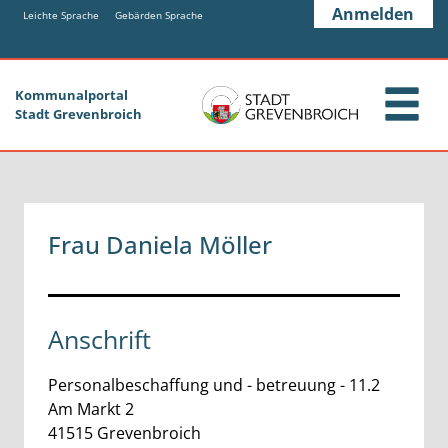
Zum Header
Zum Hauptinhalt
Zum Footer
Anmelden
Zum Hauptinhalt springen
Leichte Sprache
Gebärden Sprache
Kommunalportal
Stadt Grevenbroich
Frau Daniela Möller
Anschrift
Personalbeschaffung und - betreuung - 11.2
Am Markt
2
41515
Grevenbroich