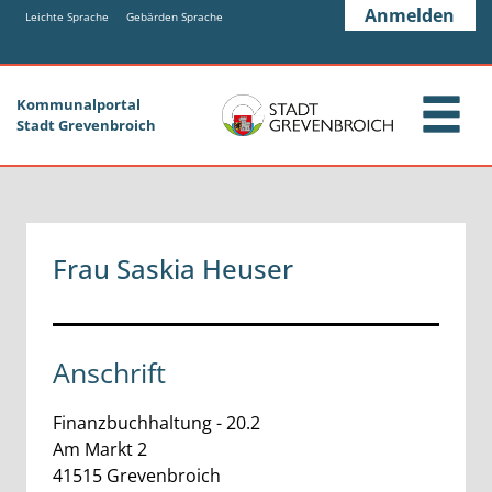
Zum Header
Zum Hauptinhalt
Zum Footer
Anmelden
Zum Hauptinhalt springen
Leichte Sprache
Gebärden Sprache
Kommunalportal
Stadt Grevenbroich
Frau Saskia Heuser
Anschrift
Finanzbuchhaltung - 20.2
Am Markt
2
41515
Grevenbroich