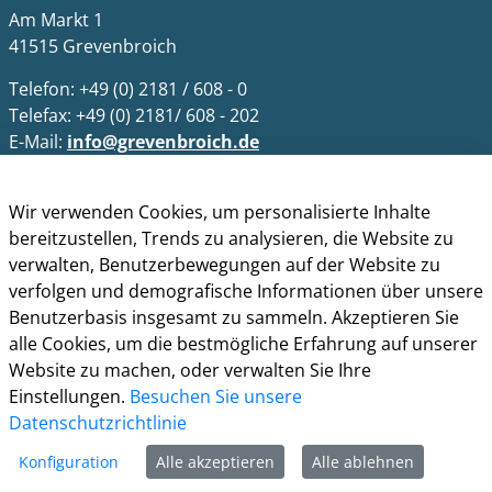
Am Markt 1
41515 Grevenbroich
Telefon: +49 (0) 2181 / 608 - 0
Telefax: +49 (0) 2181/ 608 - 202
E-Mail:
info@grevenbroich.de
Öffnungszeiten
Wir verwenden Cookies, um personalisierte Inhalte
Allgemein
bereitzustellen, Trends zu analysieren, die Website zu
Montag - Freitag 8.00 - 12.00 Uhr
verwalten, Benutzerbewegungen auf der Website zu
Donnerstag zusätzl. 14.00 - 17.00 Uhr
verfolgen und demografische Informationen über unsere
Benutzerbasis insgesamt zu sammeln. Akzeptieren Sie
Bürgerbüro
alle Cookies, um die bestmögliche Erfahrung auf unserer
Montag 8.00 - 16.00 Uhr
Website zu machen, oder verwalten Sie Ihre
Dienstag 8.00 - 16.00 Uhr
Einstellungen.
Besuchen Sie unsere
Mittwoch 7.00 - 12.30 Uhr
Datenschutzrichtlinie
Donnerstag 9.00 - 18.00 Uhr
Freitag 8.00 - 12.30 Uhr
Konfiguration
Alle akzeptieren
Alle ablehnen