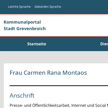
Zum Header
Zum Hauptinhalt
Zum Footer
Zum Hauptinhalt springen
Leichte Sprache
Gebärden Sprache
Kommunalportal
Stadt Grevenbroich
Startseite
Die
Frau Carmen Rana Montaos
Anschrift
Presse- und Öffentlichkeitsarbeit, Internet und Social 