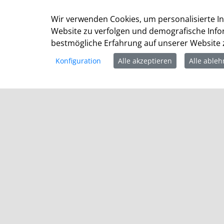
Am Markt 1
41515 Grevenbroich
Wir verwenden Cookies, um personalisierte In
Website zu verfolgen und demografische Info
Telefon: +49 (0) 2181 / 608 - 0
bestmögliche Erfahrung auf unserer Website z
Telefax: +49 (0) 2181/ 608 - 202
E-Mail:
info@grevenbroich.de
Konfiguration
Alle akzeptieren
Alle able