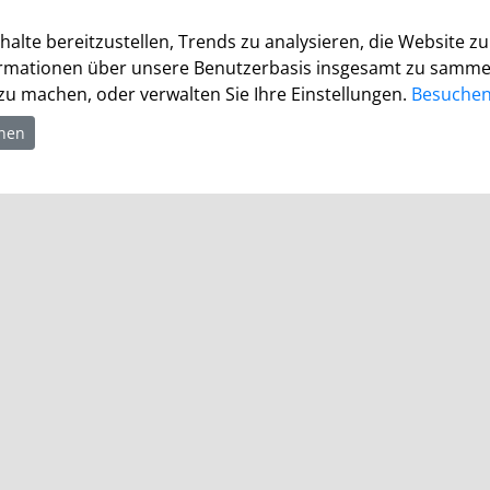
Bürgerbüro
halte bereitzustellen, Trends zu analysieren, die Website 
Montag 8.00 - 16.00 Uhr
rmationen über unsere Benutzerbasis insgesamt zu sammeln.
Dienstag 8.00 - 16.00 Uhr
u machen, oder verwalten Sie Ihre Einstellungen.
Besuchen 
Mittwoch 7.00 - 12.30 Uhr
Donnerstag 9.00 - 18.00 Uhr
hnen
Freitag 8.00 - 12.30 Uhr
Ein Besuch des Bürgerbüros ist generell nur mit
Terminvereinbarung möglich. Termine können unter
termine.grevenbroich.de
gebucht werden. Für
Dokumentabholungen ist keine Terminvereinbarung
notwendig.
Für einzelne Dienststellen gelten abweichende
Öffnungszeiten und ggf. erforderliche
Terminvereinbarungen.