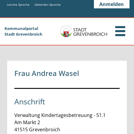
Zum Header
Zum Hauptinhalt
Zum Footer
Anmelden
Zum Hauptinhalt springen
Leichte Sprache
Gebärden Sprache
Kommunalportal
Stadt Grevenbroich
Frau Andrea Wasel
Anschrift
Verwaltung Kindertagesbetreuung - 51.1
Am Markt
2
41515
Grevenbroich