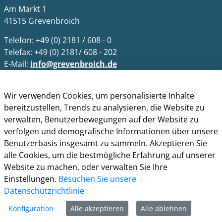
Am Markt 1
41515 Grevenbroich
Telefon: +49 (0) 2181 / 608 - 0
Telefax: +49 (0) 2181/ 608 - 202
E-Mail:
info@grevenbroich.de
Öffnungszeiten
Wir verwenden Cookies, um personalisierte Inhalte
Allgemein
bereitzustellen, Trends zu analysieren, die Website zu
Montag - Freitag 8.00 - 12.00 Uhr
verwalten, Benutzerbewegungen auf der Website zu
Donnerstag zusätzl. 14.00 - 17.00 Uhr
verfolgen und demografische Informationen über unsere
Benutzerbasis insgesamt zu sammeln. Akzeptieren Sie
Bürgerbüro
alle Cookies, um die bestmögliche Erfahrung auf unserer
Montag 8.00 - 16.00 Uhr
Website zu machen, oder verwalten Sie Ihre
Dienstag 8.00 - 16.00 Uhr
Einstellungen.
Besuchen Sie unsere
Mittwoch 7.00 - 12.30 Uhr
Datenschutzrichtlinie
Donnerstag 9.00 - 18.00 Uhr
Freitag 8.00 - 12.30 Uhr
Konfiguration
Alle akzeptieren
Alle ablehnen