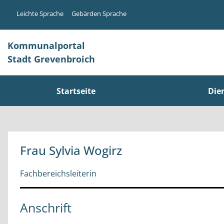
Zum Header
Zum Hauptinhalt
Zum Footer
Zum Hauptinhalt springen
Leichte Sprache
Gebärden Sprache
Kommunalportal
Stadt Grevenbroich
Startseite
Die
Frau Sylvia Wogirz
Fachbereichsleiterin
Anschrift