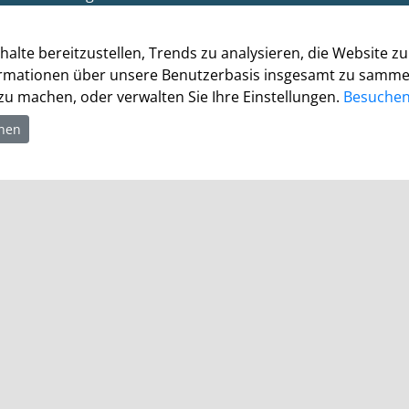
Bürgerbüro
Montag 8.00 - 16.00 Uhr
halte bereitzustellen, Trends zu analysieren, die Website 
Dienstag 8.00 - 16.00 Uhr
rmationen über unsere Benutzerbasis insgesamt zu sammeln.
Mittwoch 7.00 - 12.30 Uhr
u machen, oder verwalten Sie Ihre Einstellungen.
Besuchen 
Donnerstag 9.00 - 18.00 Uhr
hnen
Freitag 8.00 - 12.30 Uhr
Ein Besuch des Bürgerbüros ist generell nur mit
Terminvereinbarung möglich. Termine können unter
termine.grevenbroich.de
gebucht werden. Für
Dokumentabholungen ist keine Terminvereinbarung
notwendig.
Für einzelne Dienststellen gelten abweichende
Öffnungszeiten und ggf. erforderliche
Terminvereinbarungen.