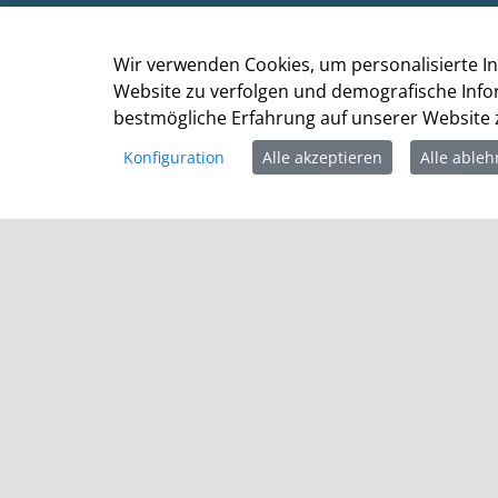
Am Markt 1
41515 Grevenbroich
Wir verwenden Cookies, um personalisierte In
Telefon: +49 (0) 2181 / 608 - 0
Website zu verfolgen und demografische Info
Telefax: +49 (0) 2181/ 608 - 202
bestmögliche Erfahrung auf unserer Website z
E-Mail:
info@grevenbroich.de
Konfiguration
Alle akzeptieren
Alle able