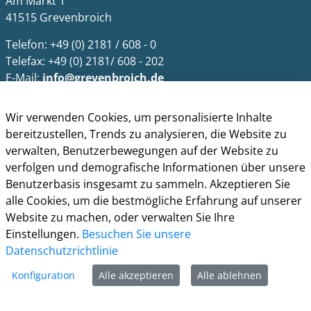
Am Markt 1
41515 Grevenbroich
Telefon: +49 (0) 2181 / 608 - 0
Telefax: +49 (0) 2181/ 608 - 202
E-Mail:
info@grevenbroich.de
Öffnungszeiten
Wir verwenden Cookies, um personalisierte Inhalte
Allgemein
bereitzustellen, Trends zu analysieren, die Website zu
Montag - Freitag 8.00 - 12.00 Uhr
verwalten, Benutzerbewegungen auf der Website zu
Donnerstag zusätzl. 14.00 - 17.00 Uhr
verfolgen und demografische Informationen über unsere
Benutzerbasis insgesamt zu sammeln. Akzeptieren Sie
Bürgerbüro
alle Cookies, um die bestmögliche Erfahrung auf unserer
Montag 8.00 - 16.00 Uhr
Website zu machen, oder verwalten Sie Ihre
Dienstag 8.00 - 16.00 Uhr
Einstellungen.
Besuchen Sie unsere
Mittwoch 7.00 - 12.30 Uhr
Datenschutzrichtlinie
Donnerstag 9.00 - 18.00 Uhr
Freitag 8.00 - 12.30 Uhr
Konfiguration
Alle akzeptieren
Alle ablehnen
Ein Besuch des Bürgerbüros ist generell nur mit