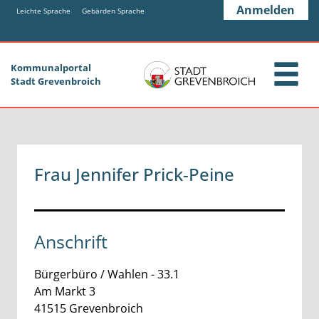
Zum Header
Zum Hauptinhalt
Zum Footer
Anmelden
Zum Hauptinhalt springen
Leichte Sprache
Gebärden Sprache
Kommunalportal
Stadt Grevenbroich
Frau Jennifer Prick-Peine
Anschrift
Bürgerbüro / Wahlen - 33.1
Am Markt
3
41515
Grevenbroich