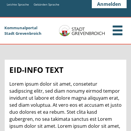
Zum Header
Zum Hauptinhalt
Zum Footer
Anmelden
Zum Hauptinhalt springen
Leichte Sprache
Gebärden Sprache
Kommunalportal
Stadt Grevenbroich
EID-INFO TEXT
Lorem ipsum dolor sit amet, consetetur
sadipscing elitr, sed diam nonumy eirmod tempor
invidunt ut labore et dolore magna aliquyam erat,
sed diam voluptua. At vero eos et accusam et justo
duo dolores et ea rebum. Stet clita kasd
gubergren, no sea takimata sanctus est Lorem
ipsum dolor sit amet. Lorem ipsum dolor sit amet,