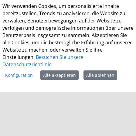
Altes Rathaus
Wir verwenden Cookies, um personalisierte Inhalte
Am Markt 1
bereitzustellen, Trends zu analysieren, die Website zu
41515 Grevenbroich
verwalten, Benutzerbewegungen auf der Website zu
verfolgen und demografische Informationen über unsere
Telefon: +49 (0) 2181 / 608 - 0
Benutzerbasis insgesamt zu sammeln. Akzeptieren Sie
Telefax: +49 (0) 2181/ 608 - 202
alle Cookies, um die bestmögliche Erfahrung auf unserer
E-Mail:
info@grevenbroich.de
Website zu machen, oder verwalten Sie Ihre
Öffnungszeiten
Einstellungen.
Besuchen Sie unsere
Datenschutzrichtlinie
Allgemein
Montag - Freitag 8.00 - 12.00 Uhr
Konfiguration
Alle akzeptieren
Alle ablehnen
Donnerstag zusätzl. 14.00 - 17.00 Uhr
Bürgerbüro
Montag 8.00 - 16.00 Uhr
Dienstag 8.00 - 16.00 Uhr
Mittwoch 7.00 - 12.30 Uhr
Donnerstag 9.00 - 18.00 Uhr
Freitag 8.00 - 12.30 Uhr