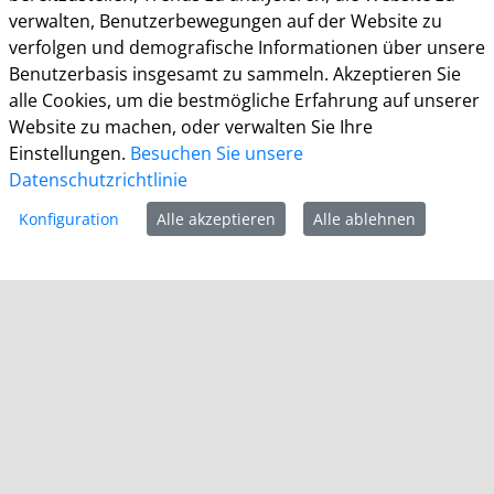
Bürgerbüro
verwalten, Benutzerbewegungen auf der Website zu
Montag 8.00 - 16.00 Uhr
verfolgen und demografische Informationen über unsere
Dienstag 8.00 - 16.00 Uhr
Benutzerbasis insgesamt zu sammeln. Akzeptieren Sie
Mittwoch 7.00 - 12.30 Uhr
alle Cookies, um die bestmögliche Erfahrung auf unserer
Donnerstag 9.00 - 18.00 Uhr
Website zu machen, oder verwalten Sie Ihre
Freitag 8.00 - 12.30 Uhr
Einstellungen.
Besuchen Sie unsere
Datenschutzrichtlinie
Ein Besuch des Bürgerbüros ist generell nur mit
Terminvereinbarung möglich. Termine können unter
Konfiguration
Alle akzeptieren
Alle ablehnen
termine.grevenbroich.de
gebucht werden. Für
Dokumentabholungen ist keine Terminvereinbarung
notwendig.
Für einzelne Dienststellen gelten abweichende
Öffnungszeiten und ggf. erforderliche
Terminvereinbarungen.
Informationen