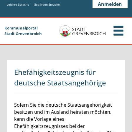
Zum Header
Zum Hauptinhalt
Zum Footer
Anmelden
Zum Hauptinhalt springen
Leichte Sprache
Gebärden Sprache
Kommunalportal
Stadt Grevenbroich
Ehefähigkeitszeugnis für
deutsche Staatsangehörige
Beschreibung
Sofern Sie die deutsche Staatsangehörigkeit
besitzen und im Ausland heiraten möchten,
kann die Vorlage eines
Ehefähigkeitszeugnisses bei der