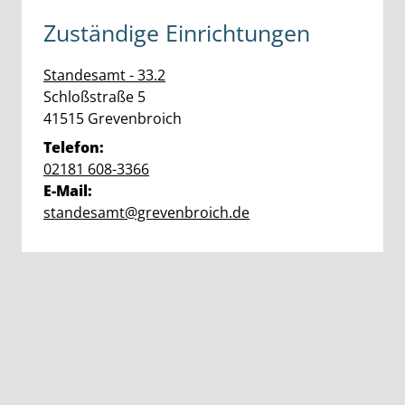
Zuständige Einrichtungen
Standesamt - 33.2
Straße:
Hausnummer:
Schloßstraße
5
PLZ:
Ort:
41515
Grevenbroich
Telefon:
02181 608-3366
E-Mail:
standesamt@grevenbroich.de