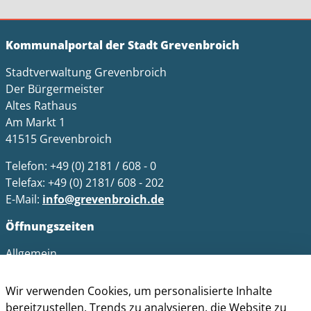
Kommunalportal der Stadt Grevenbroich
Stadtverwaltung Grevenbroich
Der Bürgermeister
Altes Rathaus
Am Markt 1
41515 Grevenbroich
Telefon: +49 (0) 2181 / 608 - 0
Telefax: +49 (0) 2181/ 608 - 202
E-Mail:
info@grevenbroich.de
Öffnungszeiten
Allgemein
Montag - Freitag 8.00 - 12.00 Uhr
Donnerstag zusätzl. 14.00 - 17.00 Uhr
Wir verwenden Cookies, um personalisierte Inhalte
bereitzustellen, Trends zu analysieren, die Website zu