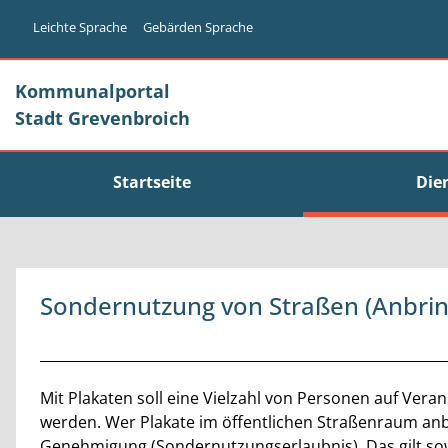
Zum Header
Zum Hauptinhalt
Zum Footer
Zum Hauptinhalt springen
Leichte Sprache
Gebärden Sprache
Kommunalportal
Stadt Grevenbroich
Startseite
Die
Sondernutzung von Straßen (Anbrin
Beschreibung
Mit Plakaten soll eine Vielzahl von Personen auf Ver
werden. Wer Plakate im öffentlichen Straßenraum anb
Genehmigung (Sondernutzungserlaubnis). Das gilt sowo