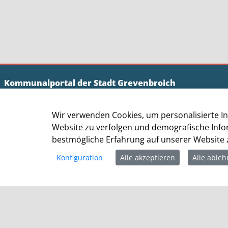
Kommunalportal der Stadt Grevenbroich
Stadtverwaltung Grevenbroich
Wir verwenden Cookies, um personalisierte In
Der Bürgermeister
Website zu verfolgen und demografische Info
Altes Rathaus
bestmögliche Erfahrung auf unserer Website z
Am Markt 1
41515 Grevenbroich
Konfiguration
Alle akzeptieren
Alle able
Telefon: +49 (0) 2181 / 608 - 0
Telefax: +49 (0) 2181/ 608 - 202
E-Mail:
info@grevenbroich.de