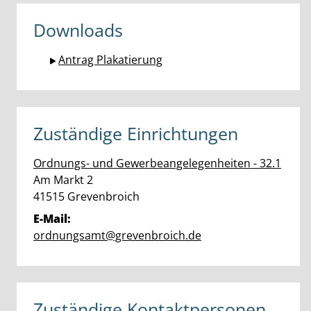
Downloads
Antrag Plakatierung
Zuständige Einrichtungen
Ordnungs- und Gewerbeangelegenheiten - 32.1
Straße:
Hausnummer:
Am Markt
2
PLZ:
Ort:
41515
Grevenbroich
E-Mail:
ordnungsamt@grevenbroich.de
Zuständige Kontaktpersonen