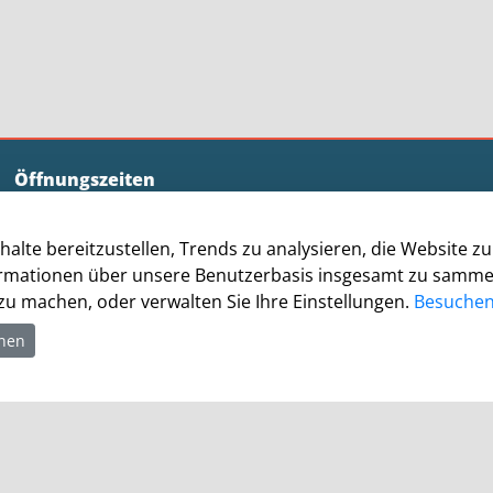
Öffnungszeiten
Allgemein
halte bereitzustellen, Trends zu analysieren, die Website 
Montag - Freitag 8.00 - 12.00 Uhr
rmationen über unsere Benutzerbasis insgesamt zu sammeln.
Donnerstag zusätzl. 14.00 - 17.00 Uhr
u machen, oder verwalten Sie Ihre Einstellungen.
Besuchen 
Bürgerbüro
hnen
Montag 8.00 - 16.00 Uhr
Dienstag 8.00 - 16.00 Uhr
Mittwoch 7.00 - 12.30 Uhr
Donnerstag 9.00 - 18.00 Uhr
Freitag 8.00 - 12.30 Uhr