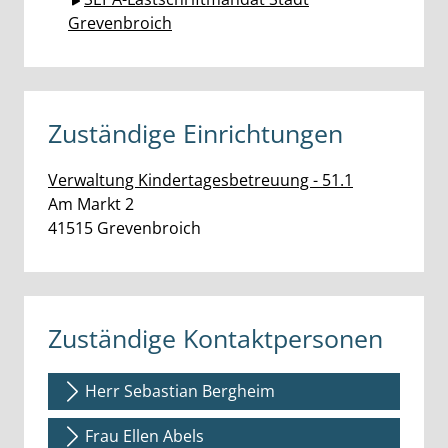
Grevenbroich
Zuständige Einrichtungen
Verwaltung Kindertagesbetreuung - 51.1
Straße:
Hausnummer:
Am Markt
2
PLZ:
Ort:
41515
Grevenbroich
Zuständige Kontaktpersonen
Herr Sebastian Bergheim
Frau Ellen Abels