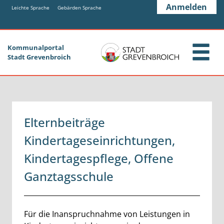
Zum Header
Zum Hauptinhalt
Zum Footer
Anmelden
Zum Hauptinhalt springen
Leichte Sprache
Gebärden Sprache
Kommunalportal
Stadt Grevenbroich
Elternbeiträge
Kindertageseinrichtungen,
Kindertagespflege, Offene
Ganztagsschule
Beschreibung
Für die Inanspruchnahme von Leistungen in