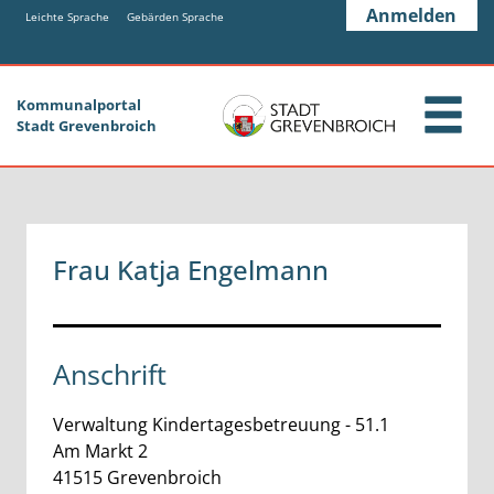
Zum Header
Zum Hauptinhalt
Zum Footer
Anmelden
Zum Hauptinhalt springen
Leichte Sprache
Gebärden Sprache
Kommunalportal
Stadt Grevenbroich
Frau Katja Engelmann
Anschrift
Verwaltung Kindertagesbetreuung - 51.1
Am Markt
2
41515
Grevenbroich