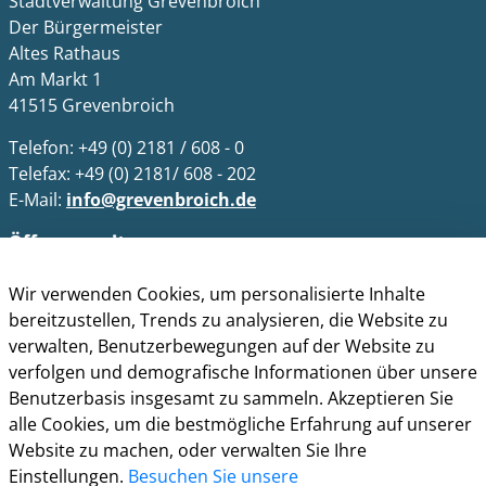
Stadtverwaltung Grevenbroich
Der Bürgermeister
Altes Rathaus
Am Markt 1
41515 Grevenbroich
Telefon: +49 (0) 2181 / 608 - 0
Telefax: +49 (0) 2181/ 608 - 202
E-Mail:
info@grevenbroich.de
Öffnungszeiten
Allgemein
Wir verwenden Cookies, um personalisierte Inhalte
Montag - Freitag 8.00 - 12.00 Uhr
bereitzustellen, Trends zu analysieren, die Website zu
Donnerstag zusätzl. 14.00 - 17.00 Uhr
verwalten, Benutzerbewegungen auf der Website zu
verfolgen und demografische Informationen über unsere
Bürgerbüro
Benutzerbasis insgesamt zu sammeln. Akzeptieren Sie
Montag 8.00 - 16.00 Uhr
alle Cookies, um die bestmögliche Erfahrung auf unserer
Dienstag 8.00 - 16.00 Uhr
Website zu machen, oder verwalten Sie Ihre
Mittwoch 7.00 - 12.30 Uhr
Einstellungen.
Besuchen Sie unsere
Donnerstag 9.00 - 18.00 Uhr