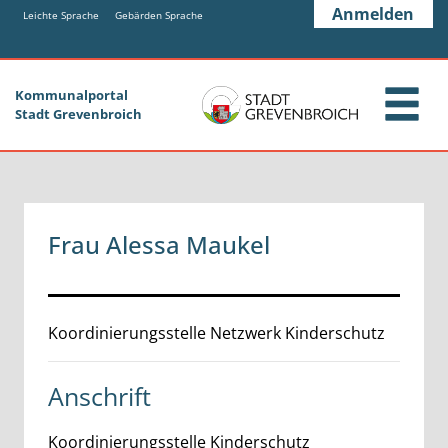
Zum Header
Zum Hauptinhalt
Zum Footer
Anmelden
Zum Hauptinhalt springen
Leichte Sprache
Gebärden Sprache
Kommunalportal
Stadt Grevenbroich
Frau Alessa Maukel
Beschreibung
Koordinierungsstelle Netzwerk Kinderschutz
Anschrift
Koordinierungsstelle Kinderschutz