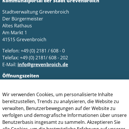
Kommunalportal der Stadt Grevenbroich
Stadtverwaltung Grevenbroich
Der Bürgermeister
Altes Rathaus
Am Markt 1
41515 Grevenbroich
Telefon: +49 (0) 2181 / 608 - 0
Telefax: +49 (0) 2181/ 608 - 202
E-Mail:
info@grevenbroich.de
Öffnungszeiten
Allgemein
Montag - Freitag 8.00 - 12.00 Uhr
Wir verwenden Cookies, um personalisierte Inhalte
Donnerstag zusätzl. 14.00 - 17.00 Uhr
bereitzustellen, Trends zu analysieren, die Website zu
verwalten, Benutzerbewegungen auf der Website zu
Bürgerbüro
verfolgen und demografische Informationen über unsere
Montag 8.00 - 16.00 Uhr
Benutzerbasis insgesamt zu sammeln. Akzeptieren Sie
Dienstag 8.00 - 16.00 Uhr