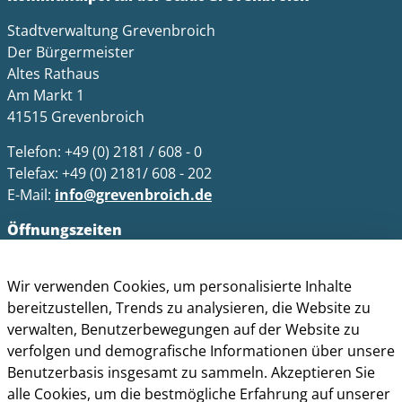
Stadtverwaltung Grevenbroich
Der Bürgermeister
Altes Rathaus
Am Markt 1
41515 Grevenbroich
Telefon: +49 (0) 2181 / 608 - 0
Telefax: +49 (0) 2181/ 608 - 202
E-Mail:
info@grevenbroich.de
Öffnungszeiten
Allgemein
Wir verwenden Cookies, um personalisierte Inhalte
Montag - Freitag 8.00 - 12.00 Uhr
bereitzustellen, Trends zu analysieren, die Website zu
Donnerstag zusätzl. 14.00 - 17.00 Uhr
verwalten, Benutzerbewegungen auf der Website zu
Bürgerbüro
verfolgen und demografische Informationen über unsere
Montag 8.00 - 16.00 Uhr
Benutzerbasis insgesamt zu sammeln. Akzeptieren Sie
Dienstag 8.00 - 16.00 Uhr
alle Cookies, um die bestmögliche Erfahrung auf unserer