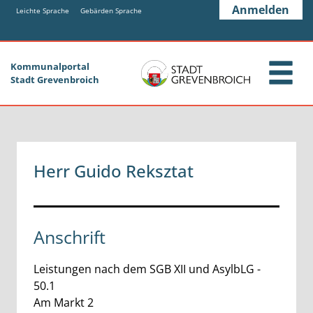
Zum Header
Zum Hauptinhalt
Zum Footer
Anmelden
Zum Hauptinhalt springen
Leichte Sprache
Gebärden Sprache
Kommunalportal
Stadt Grevenbroich
Herr Guido Reksztat
Anschrift
Leistungen nach dem SGB XII und AsylbLG -
50.1
Am Markt
2