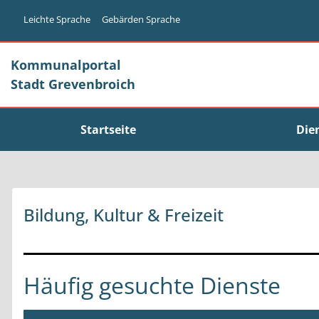
Zum Header
Zum Hauptinhalt
Zum Footer
Zum Hauptinhalt springen
Leichte Sprache
Gebärden Sprache
Kommunalportal
Stadt Grevenbroich
Startseite
Die
Bildung, Kultur & Freizeit
Häufig gesuchte Dienste